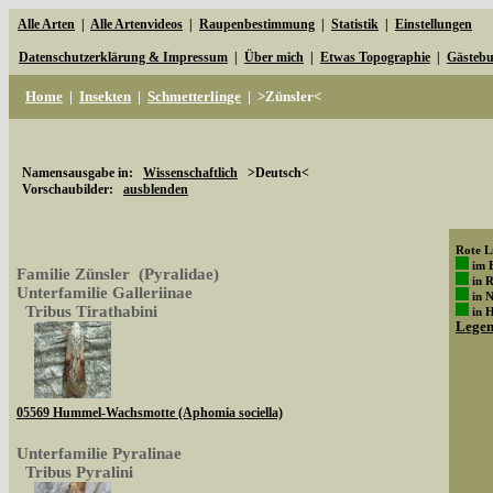
Alle Arten
|
Alle Artenvideos
|
Raupenbestimmung
|
Statistik
|
Einstellungen
Datenschutzerklärung & Impressum
|
Über mich
|
Etwas Topographie
|
Gästeb
Home
|
Insekten
|
Schmetterlinge
|
>Zünsler<
Namensausgabe in:
Wissenschaftlich
>Deutsch<
Vorschaubilder:
ausblenden
Rote Li
im 
Familie Zünsler (Pyralidae)
in 
Unterfamilie Galleriinae
in 
Tribus Tirathabini
in 
Lege
05569 Hummel-Wachsmotte (Aphomia sociella)
Unterfamilie Pyralinae
Tribus Pyralini