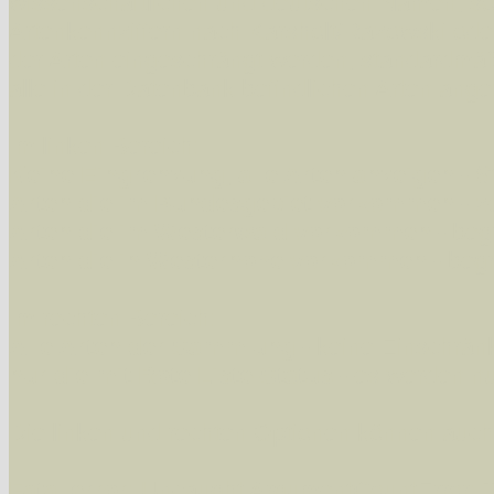
wissenschaftlichen und deutschen Namen, so
Artenkennziffern nach Karsholt/Razowski od
der Arten eingeschrängt werden, standardmä
alle in der Datenbank befindlichen Arten ange
Im linken Bereich:
Keine Eingrenzung, alle Arten anzeigen
- S
Arten die im Bundesgebiet vorkommen
- z
Arten die im Westerwald vorkommen
- beg
Arten die in Westernohe vorkommen
- beg
Im rechten Bereich:
Alle Arten der Sammlung
- keine Einschrän
nur die mit Rote Liste-Status
- es werden nur
Die linken und rechten Optionen können auch
Fatal error
: Uncaught ArgumentCountError: T