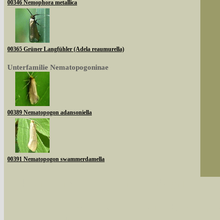
00346 Nemophora metallica
00365 Grüner Langfühler (Adela reaumurella)
Unterfamilie Nematopogoninae
00389 Nematopogon adansoniella
00391 Nematopogon swammerdamella
Sie können nach mehreren Suchbegriffen oder
Bei der Suche wird nach dem Suchbegriff in al