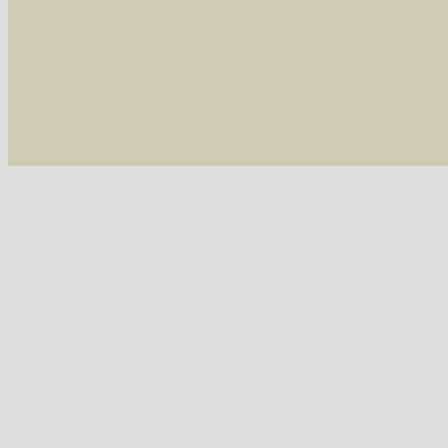
/var/www/vhosts/schmetterlinge-westerwald.de/
/var/www/vhosts/schmetterlinge-westerwald.de
/var/www/vhosts/schmetterlinge-westerwald.de
/var/www/vhosts/schmetterlinge-westerwald.de
include('/var/www/vhosts...') #2 {main} thrown
westerwald.de/httpdocs/vorlage/function.i