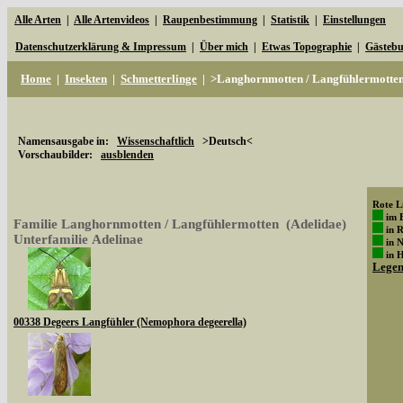
Alle Arten
|
Alle Artenvideos
|
Raupenbestimmung
|
Statistik
|
Einstellungen
Datenschutzerklärung & Impressum
|
Über mich
|
Etwas Topographie
|
Gästeb
Home
|
Insekten
|
Schmetterlinge
|
>Langhornmotten / Langfühlermotte
Namensausgabe in:
Wissenschaftlich
>Deutsch<
Vorschaubilder:
ausblenden
Rote Li
im 
Familie Langhornmotten / Langfühlermotten (Adelidae)
in 
Unterfamilie Adelinae
in 
in 
Lege
00338 Degeers Langfühler (Nemophora degeerella)