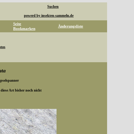
Suchen
powerd by insekten-sammeln.de
Seite
Änderungsliste
Bookmarken
otos
ata
apselspanner
diese Art bisher noch nicht