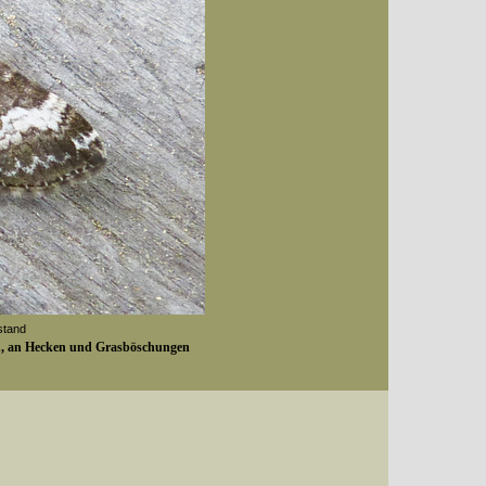
stand
gen, an Hecken und Grasböschungen
Datum (Format: 2008/07/16), Artenkennziffern nach Karsholt/Razowski oder dem EDV-