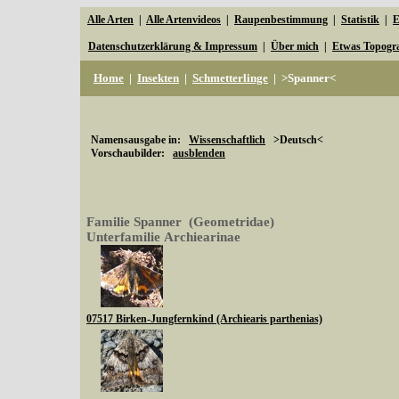
Alle Arten
|
Alle Artenvideos
|
Raupenbestimmung
|
Statistik
|
E
Datenschutzerklärung & Impressum
|
Über mich
|
Etwas Topogr
Home
|
Insekten
|
Schmetterlinge
|
>Spanner<
Namensausgabe in:
Wissenschaftlich
>Deutsch<
Vorschaubilder:
ausblenden
Familie Spanner (Geometridae)
Unterfamilie Archiearinae
07517 Birken-Jungfernkind (Archiearis parthenias)