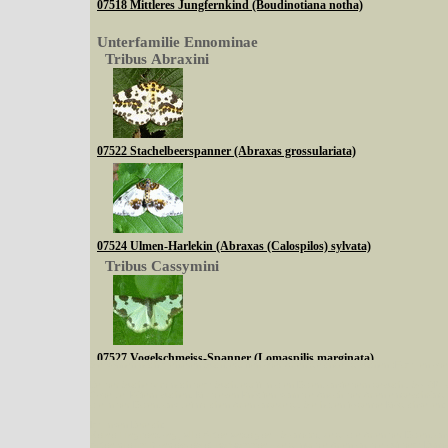
07518 Mittleres Jungfernkind (Boudinotiana notha)
Unterfamilie Ennominae
Tribus Abraxini
07522 Stachelbeerspanner (Abraxas grossulariata)
07524 Ulmen-Harlekin (Abraxas (Calospilos) sylvata)
Tribus Cassymini
07527 Vogelschmeiss-Spanner (Lomaspilis marginata)
Sie können nach mehreren Suchbegriffen oder Arten gleichzeitig suchen (Familien od
Tribus Abraxini
Bei der Suche wird nach dem Suchbegriff in allen Datenbankfeldern gesucht. So läß
Code bei Käfern suchen.
Mit diesen Knöpfen kann die Anzahl der Arten eingeschrän
alle in der Datenbank befindlichen Arten angezeigt. Sie haben folgende Möglichkeiten:
Im linken Bereich:
Keine Eingrenzung, alle Arten anzeigen
- Standard, zeigt alle Arten der Datenban
Arten die im Bundesgebiet vorkommen
- zeigt nur die Arten an, die auf dem Bu