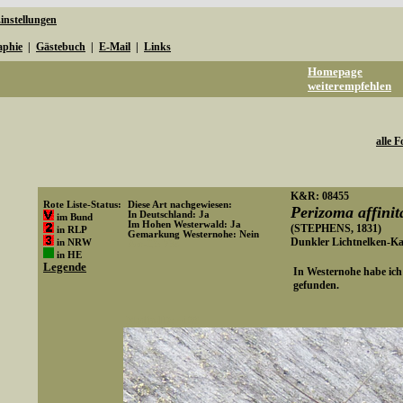
instellungen
aphie
|
Gästebuch
|
E-Mail
|
Links
Homepage
weiterempfehlen
alle F
K&R: 08455
Rote Liste-Status:
Diese Art nachgewiesen:
Perizoma affinit
In Deutschland: Ja
im Bund
Im Hohen Westerwald: Ja
(STEPHENS, 1831)
in RLP
Gemarkung Westernohe: Nein
Dunkler Lichtnelken-K
in NRW
Art-ID: 739
in HE
Legende
In Westernohe habe ich 
gefunden.
Media-ID: 4106