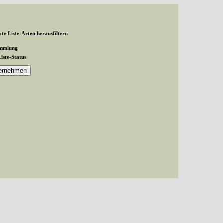
te Liste-Arten herausfiltern
ammlung
Liste-Status
and exactly 1 expected in /var/www/vhosts/schmetterlinge-
inge-westerwald.de/httpdocs/untergruppe/familie/unterfamilie/index.php(87):