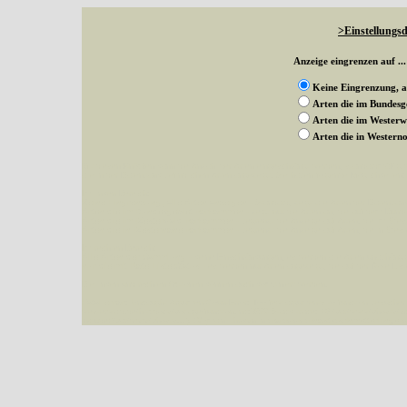
>Einstellungsd
Anzeige eingrenzen auf ...
Keine Eingrenzung, a
Arten die im Bundes
Arten die im Wester
Arten die in Weste
Mit diesen Knöpfen kann die Anzahl der Arten eingeschrängt werden, standardmäßig
alle in der Datenbank befindlichen Arten angezeigt. Sie haben folgende Möglichkeiten:
Im linken Bereich:
Keine Eingrenzung, alle Arten anzeigen
- Standard, zeigt alle Arten der Datenban
Arten die im Bundesgebiet vorkommen
- zeigt nur die Arten an, die auf dem Bu
Arten die im Westerwald vorkommen
- begrenzt die Anzeige auf Arten, die im W
Arten die in Westernohe vorkommen
- begrenzt die Anzeige auf Arten, die in We
Im rechten Bereich:
Alle Arten der Sammlung
- keine Einschränkungen, es werden alle Arten unabhängi
nur die mit Rote Liste-Status
- es werden nur Arten angezeigt, die auf der Rote Lis
Die linken und rechten Optionen können auch kombiniert werden.
Fatal error
: Uncaught ArgumentCountError: Too few arguments to function besucher_z
westerwald.de/httpdocs/vorlage/function.inc:3579 Stack trace: #0 /var/www/vhosts/sc
include('/var/www/vhosts...') #2 {main} thrown in
/var/www/vhosts/schmetterlinge-w