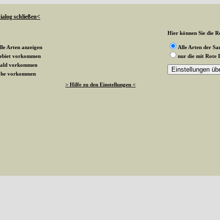
ialog schließen<
Hier können Sie die Ro
lle Arten anzeigen
Alle Arten der S
gebiet vorkommen
nur die mit Rote 
wald vorkommen
rnohe vorkommen
> Hilfe zu den Einstellungen <
 werden
k an
ndesgebiet vorkommen
esterwald vorkommen
sternohe vorkommen
g vom Status angezeigt
te stehen
aehlen(), 0 passed in /var/www/vhosts/schmetterlinge-westerwald.de/httpdocs/vorlage/foot.inc on line 8 
hmetterlinge-westerwald.de/httpdocs/vorlage/foot.inc(8): besucher_zaehlen() #1 /var/www/vhosts/schmetterl
esterwald.de/httpdocs/vorlage/function.inc
on line
3579