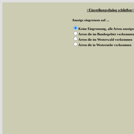
>Einstellungsdialog schließen<
Anzeige eingrenzen auf ...
Keine Eingrenzung, alle Arten anzeige
Arten die im Bundesgebiet vorkomme
Arten die im Westerwald vorkommen
Arten die in Westernohe vorkommen
Mit diesen Knöpfen kann die Anzahl der Art
alle in der Datenbank befindlichen Arten ange
Im linken Bereich:
Keine Eingrenzung, alle Arten anzeigen
- S
Arten die im Bundesgebiet vorkommen
- z
Arten die im Westerwald vorkommen
- beg
Arten die in Westernohe vorkommen
- beg
Im rechten Bereich: