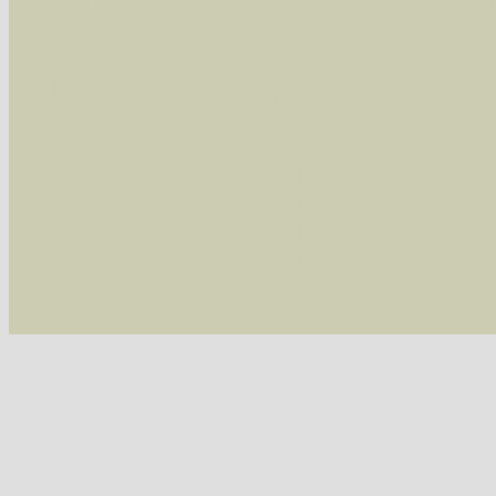
Alle Arten der Sammlung
- keine Einschrän
nur die mit Rote Liste-Status
- es werden nur
Die linken und rechten Optionen können auch
Fatal error
: Uncaught ArgumentCountError: T
/var/www/vhosts/schmetterlinge-westerwald.de/
/var/www/vhosts/schmetterlinge-westerwald.de
/var/www/vhosts/schmetterlinge-westerwald.de
/var/www/vhosts/schmetterlinge-westerwald.de
include('/var/www/vhosts...') #2 {main} thrown
westerwald.de/httpdocs/vorlage/function.i