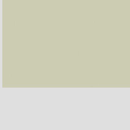
Alle Arten der Sammlung
- keine Einschrän
nur die mit Rote Liste-Status
- es werden nur
Die linken und rechten Optionen können auch
Fatal error
: Uncaught ArgumentCountError: T
/var/www/vhosts/schmetterlinge-westerwald.de/
/var/www/vhosts/schmetterlinge-westerwald.de
/var/www/vhosts/schmetterlinge-westerwald.de
/var/www/vhosts/schmetterlinge-westerwald.de
include('/var/www/vhosts...') #2 {main} thrown
westerwald.de/httpdocs/vorlage/function.i