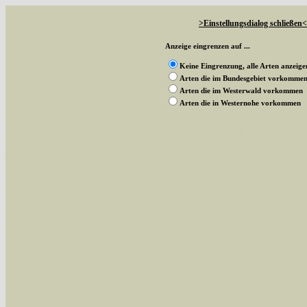
>Einstellungsdialog schließen<
Anzeige eingrenzen auf ...
Keine Eingrenzung, alle Arten anzeige
Arten die im Bundesgebiet vorkomme
Arten die im Westerwald vorkommen
Arten die in Westernohe vorkommen
Mit diesen Knöpfen kann die Anzahl der Art
alle in der Datenbank befindlichen Arten ange
Im linken Bereich:
Keine Eingrenzung, alle Arten anzeigen
- S
Arten die im Bundesgebiet vorkommen
- z
Arten die im Westerwald vorkommen
- beg
Arten die in Westernohe vorkommen
- beg
Im rechten Bereich: