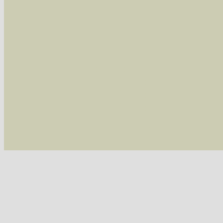
Alle Arten der Sammlung
- keine Einschrän
nur die mit Rote Liste-Status
- es werden nur
Die linken und rechten Optionen können auch
Fatal error
: Uncaught ArgumentCountError: T
/var/www/vhosts/schmetterlinge-westerwald.de/
/var/www/vhosts/schmetterlinge-westerwald.de
/var/www/vhosts/schmetterlinge-westerwald.de
/var/www/vhosts/schmetterlinge-westerwald.de
include('/var/www/vhosts...') #2 {main} thrown
westerwald.de/httpdocs/vorlage/function.i