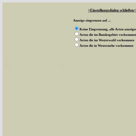
>Einstellungsdialog schließen<
Anzeige eingrenzen auf ...
Keine Eingrenzung, alle Arten anzeige
Arten die im Bundesgebiet vorkomme
Arten die im Westerwald vorkommen
Arten die in Westernohe vorkommen
Mit diesen Knöpfen kann die Anzahl der Art
alle in der Datenbank befindlichen Arten ange
Im linken Bereich:
Keine Eingrenzung, alle Arten anzeigen
- S
Arten die im Bundesgebiet vorkommen
- z
Arten die im Westerwald vorkommen
- beg
Arten die in Westernohe vorkommen
- beg
Im rechten Bereich: