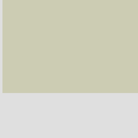
Alle Arten der Sammlung
- keine Einschrän
nur die mit Rote Liste-Status
- es werden nur
Die linken und rechten Optionen können auch
Fatal error
: Uncaught ArgumentCountError: T
/var/www/vhosts/schmetterlinge-westerwald.de/
/var/www/vhosts/schmetterlinge-westerwald.de
/var/www/vhosts/schmetterlinge-westerwald.de
/var/www/vhosts/schmetterlinge-westerwald.de
include('/var/www/vhosts...') #2 {main} thrown
westerwald.de/httpdocs/vorlage/function.i