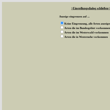
>Einstellungsdialog schließen<
Anzeige eingrenzen auf ...
Keine Eingrenzung, alle Arten anzeige
Arten die im Bundesgebiet vorkomme
Arten die im Westerwald vorkommen
Arten die in Westernohe vorkommen
Mit diesen Knöpfen kann die Anzahl der Art
alle in der Datenbank befindlichen Arten ange
Im linken Bereich:
Keine Eingrenzung, alle Arten anzeigen
- S
Arten die im Bundesgebiet vorkommen
- z
Arten die im Westerwald vorkommen
- beg
Arten die in Westernohe vorkommen
- beg
Im rechten Bereich: