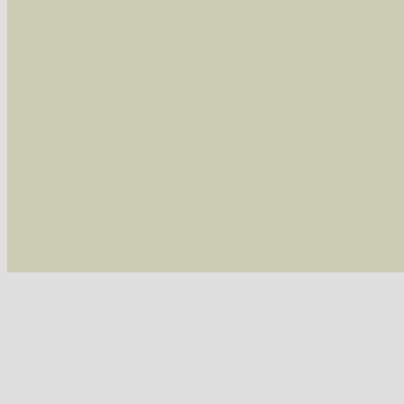
Alle Arten der Sammlung
- keine Einschrän
nur die mit Rote Liste-Status
- es werden nur
Die linken und rechten Optionen können auch
Fatal error
: Uncaught ArgumentCountError: T
/var/www/vhosts/schmetterlinge-westerwald.de/
/var/www/vhosts/schmetterlinge-westerwald.de
/var/www/vhosts/schmetterlinge-westerwald.de
/var/www/vhosts/schmetterlinge-westerwald.de
include('/var/www/vhosts...') #2 {main} thrown
westerwald.de/httpdocs/vorlage/function.i