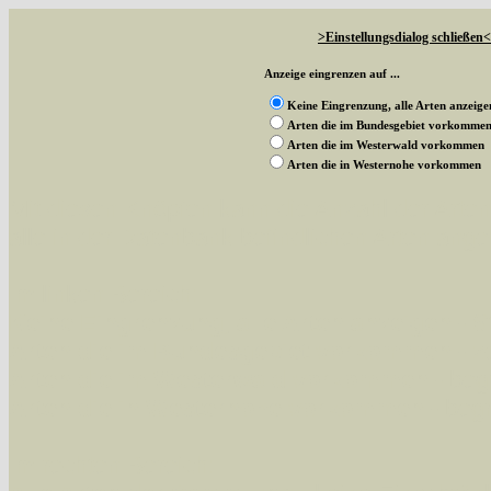
>Einstellungsdialog schließen<
Anzeige eingrenzen auf ...
Keine Eingrenzung, alle Arten anzeige
Arten die im Bundesgebiet vorkomme
Arten die im Westerwald vorkommen
Arten die in Westernohe vorkommen
Mit diesen Knöpfen kann die Anzahl der Art
alle in der Datenbank befindlichen Arten ange
Im linken Bereich:
Keine Eingrenzung, alle Arten anzeigen
- S
Arten die im Bundesgebiet vorkommen
- z
Arten die im Westerwald vorkommen
- beg
Arten die in Westernohe vorkommen
- beg
Im rechten Bereich: