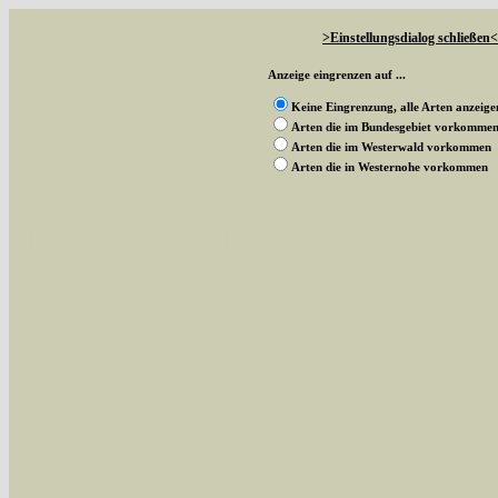
>Einstellungsdialog schließen<
Anzeige eingrenzen auf ...
Keine Eingrenzung, alle Arten anzeige
Arten die im Bundesgebiet vorkomme
Arten die im Westerwald vorkommen
Arten die in Westernohe vorkommen
Mit diesen Knöpfen kann die Anzahl der Art
alle in der Datenbank befindlichen Arten ange
Im linken Bereich:
Keine Eingrenzung, alle Arten anzeigen
- S
Arten die im Bundesgebiet vorkommen
- z
Arten die im Westerwald vorkommen
- beg
Arten die in Westernohe vorkommen
- beg
Im rechten Bereich: