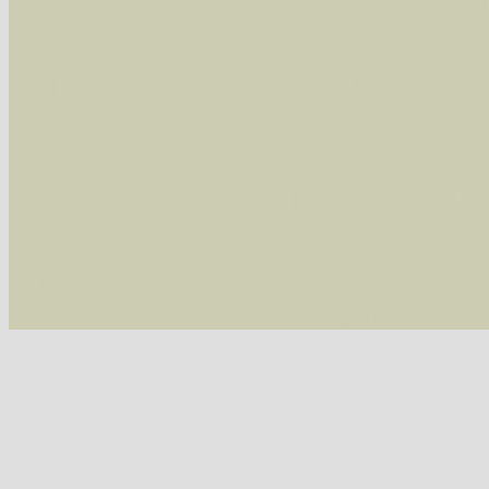
Alle Arten der Sammlung
- keine Einschrän
nur die mit Rote Liste-Status
- es werden nur
Die linken und rechten Optionen können auch
Fatal error
: Uncaught ArgumentCountError: T
/var/www/vhosts/schmetterlinge-westerwald.de/
/var/www/vhosts/schmetterlinge-westerwald.de
/var/www/vhosts/schmetterlinge-westerwald.de
/var/www/vhosts/schmetterlinge-westerwald.de
include('/var/www/vhosts...') #2 {main} thrown
westerwald.de/httpdocs/vorlage/function.i