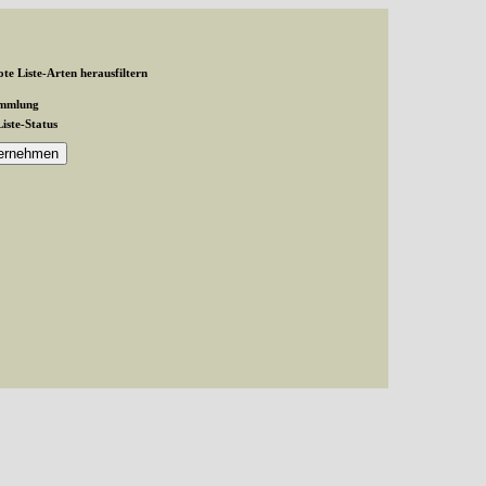
te Liste-Arten herausfiltern
ammlung
Liste-Status
and exactly 1 expected in /var/www/vhosts/schmetterlinge-
inge-westerwald.de/httpdocs/untergruppe/familie/unterfamilie/index.php(87):