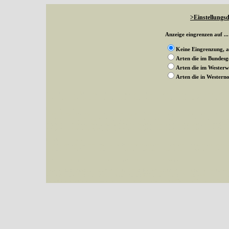
>Einstellungsd
Anzeige eingrenzen auf ...
Keine Eingrenzung, a
Arten die im Bundes
Arten die im Wester
Arten die in Weste
Mit diesen Knöpfen kann die Anzahl der Arten eingeschrängt werden, standardmäßig
alle in der Datenbank befindlichen Arten angezeigt. Sie haben folgende Möglichkeiten:
Im linken Bereich:
Keine Eingrenzung, alle Arten anzeigen
- Standard, zeigt alle Arten der Datenban
Arten die im Bundesgebiet vorkommen
- zeigt nur die Arten an, die auf dem Bu
Arten die im Westerwald vorkommen
- begrenzt die Anzeige auf Arten, die im W
Arten die in Westernohe vorkommen
- begrenzt die Anzeige auf Arten, die in We
Im rechten Bereich:
Alle Arten der Sammlung
- keine Einschränkungen, es werden alle Arten unabhängi
nur die mit Rote Liste-Status
- es werden nur Arten angezeigt, die auf der Rote Lis
Die linken und rechten Optionen können auch kombiniert werden.
Fatal error
: Uncaught ArgumentCountError: Too few arguments to function besucher_z
westerwald.de/httpdocs/vorlage/function.inc:3579 Stack trace: #0 /var/www/vhosts/sc
include('/var/www/vhosts...') #2 {main} thrown in
/var/www/vhosts/schmetterlinge-w