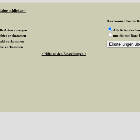
ialog schließen<
Hier können Sie die Ro
lle Arten anzeigen
Alle Arten der S
gebiet vorkommen
nur die mit Rote 
wald vorkommen
rnohe vorkommen
> Hilfe zu den Einstellungen <
 werden
k an
ndesgebiet vorkommen
esterwald vorkommen
sternohe vorkommen
g vom Status angezeigt
te stehen
aehlen(), 0 passed in /var/www/vhosts/schmetterlinge-westerwald.de/httpdocs/vorlage/foot.inc on line 8 
hmetterlinge-westerwald.de/httpdocs/vorlage/foot.inc(8): besucher_zaehlen() #1 /var/www/vhosts/schmetterl
esterwald.de/httpdocs/vorlage/function.inc
on line
3579