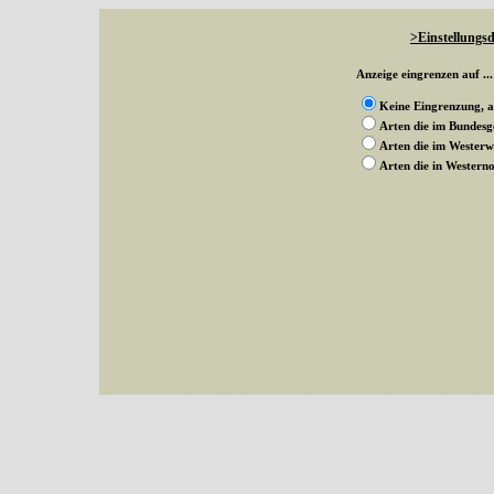
>Einstellungsd
Anzeige eingrenzen auf ...
Keine Eingrenzung, a
Arten die im Bundes
Arten die im Wester
Arten die in Weste
Mit diesen Knöpfen kann die Anzahl der Arten eingeschrängt werden, standardmäßig
alle in der Datenbank befindlichen Arten angezeigt. Sie haben folgende Möglichkeiten:
Im linken Bereich:
Keine Eingrenzung, alle Arten anzeigen
- Standard, zeigt alle Arten der Datenban
Arten die im Bundesgebiet vorkommen
- zeigt nur die Arten an, die auf dem Bu
Arten die im Westerwald vorkommen
- begrenzt die Anzeige auf Arten, die im W
Arten die in Westernohe vorkommen
- begrenzt die Anzeige auf Arten, die in We
Im rechten Bereich:
Alle Arten der Sammlung
- keine Einschränkungen, es werden alle Arten unabhängi
nur die mit Rote Liste-Status
- es werden nur Arten angezeigt, die auf der Rote Lis
Die linken und rechten Optionen können auch kombiniert werden.
Fatal error
: Uncaught ArgumentCountError: Too few arguments to function besucher_z
westerwald.de/httpdocs/vorlage/function.inc:3579 Stack trace: #0 /var/www/vhosts/sc
include('/var/www/vhosts...') #2 {main} thrown in
/var/www/vhosts/schmetterlinge-w