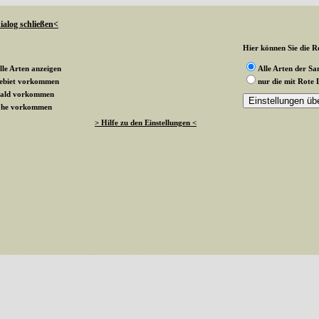
ialog schließen<
Hier können Sie die Ro
lle Arten anzeigen
Alle Arten der S
gebiet vorkommen
nur die mit Rote 
wald vorkommen
rnohe vorkommen
> Hilfe zu den Einstellungen <
 werden
k an
ndesgebiet vorkommen
esterwald vorkommen
sternohe vorkommen
g vom Status angezeigt
te stehen
aehlen(), 0 passed in /var/www/vhosts/schmetterlinge-westerwald.de/httpdocs/vorlage/foot.inc on line 8 
hmetterlinge-westerwald.de/httpdocs/vorlage/foot.inc(8): besucher_zaehlen() #1 /var/www/vhosts/schmetterl
esterwald.de/httpdocs/vorlage/function.inc
on line
3579