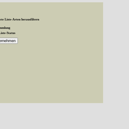
te Liste-Arten herausfiltern
ammlung
Liste-Status
and exactly 1 expected in /var/www/vhosts/schmetterlinge-
inge-westerwald.de/httpdocs/untergruppe/familie/unterfamilie/index.php(87):