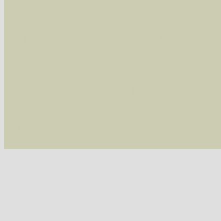
Alle Arten der Sammlung
- keine Einschrän
nur die mit Rote Liste-Status
- es werden nur
Die linken und rechten Optionen können auch
Fatal error
: Uncaught ArgumentCountError: T
/var/www/vhosts/schmetterlinge-westerwald.de/
/var/www/vhosts/schmetterlinge-westerwald.de
/var/www/vhosts/schmetterlinge-westerwald.de
/var/www/vhosts/schmetterlinge-westerwald.de
include('/var/www/vhosts...') #2 {main} thrown
westerwald.de/httpdocs/vorlage/function.i