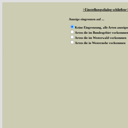
>Einstellungsdialog schließen<
Anzeige eingrenzen auf ...
Keine Eingrenzung, alle Arten anzeige
Arten die im Bundesgebiet vorkomme
Arten die im Westerwald vorkommen
Arten die in Westernohe vorkommen
Mit diesen Knöpfen kann die Anzahl der Art
alle in der Datenbank befindlichen Arten ange
Im linken Bereich:
Keine Eingrenzung, alle Arten anzeigen
- S
Arten die im Bundesgebiet vorkommen
- z
Arten die im Westerwald vorkommen
- beg
Arten die in Westernohe vorkommen
- beg
Im rechten Bereich: