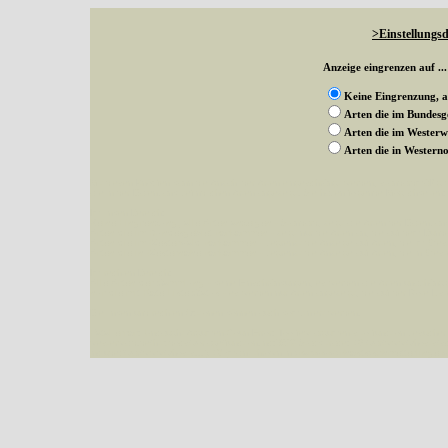
>Einstellungsd
Anzeige eingrenzen auf ...
Keine Eingrenzung, a
Arten die im Bundes
Arten die im Wester
Arten die in Weste
Mit diesen Knöpfen kann die Anzahl der Arten eingeschrängt werden, standardmäßig
alle in der Datenbank befindlichen Arten angezeigt. Sie haben folgende Möglichkeiten:
Im linken Bereich:
Keine Eingrenzung, alle Arten anzeigen
- Standard, zeigt alle Arten der Datenban
Arten die im Bundesgebiet vorkommen
- zeigt nur die Arten an, die auf dem Bu
Arten die im Westerwald vorkommen
- begrenzt die Anzeige auf Arten, die im W
Arten die in Westernohe vorkommen
- begrenzt die Anzeige auf Arten, die in We
Im rechten Bereich:
Alle Arten der Sammlung
- keine Einschränkungen, es werden alle Arten unabhängi
nur die mit Rote Liste-Status
- es werden nur Arten angezeigt, die auf der Rote Lis
Die linken und rechten Optionen können auch kombiniert werden.
Fatal error
: Uncaught ArgumentCountError: Too few arguments to function besucher_z
westerwald.de/httpdocs/vorlage/function.inc:3579 Stack trace: #0 /var/www/vhosts/sc
include('/var/www/vhosts...') #2 {main} thrown in
/var/www/vhosts/schmetterlinge-w