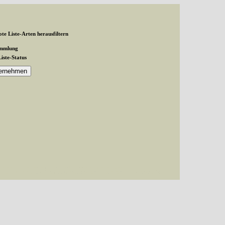
te Liste-Arten herausfiltern
ammlung
Liste-Status
and exactly 1 expected in /var/www/vhosts/schmetterlinge-
inge-westerwald.de/httpdocs/untergruppe/familie/unterfamilie/index.php(87):