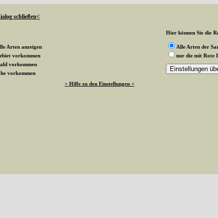
ialog schließen<
Hier können Sie die Ro
lle Arten anzeigen
Alle Arten der S
gebiet vorkommen
nur die mit Rote 
wald vorkommen
rnohe vorkommen
> Hilfe zu den Einstellungen <
 werden
k an
ndesgebiet vorkommen
esterwald vorkommen
sternohe vorkommen
g vom Status angezeigt
te stehen
aehlen(), 0 passed in /var/www/vhosts/schmetterlinge-westerwald.de/httpdocs/vorlage/foot.inc on line 8 
hmetterlinge-westerwald.de/httpdocs/vorlage/foot.inc(8): besucher_zaehlen() #1 /var/www/vhosts/schmetterl
esterwald.de/httpdocs/vorlage/function.inc
on line
3579