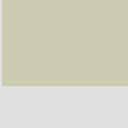
Alle Arten der Sammlung
- keine Einschrän
nur die mit Rote Liste-Status
- es werden nur
Die linken und rechten Optionen können auch
Fatal error
: Uncaught ArgumentCountError: T
/var/www/vhosts/schmetterlinge-westerwald.de/
/var/www/vhosts/schmetterlinge-westerwald.de
/var/www/vhosts/schmetterlinge-westerwald.de
/var/www/vhosts/schmetterlinge-westerwald.de
include('/var/www/vhosts...') #2 {main} thrown
westerwald.de/httpdocs/vorlage/function.i