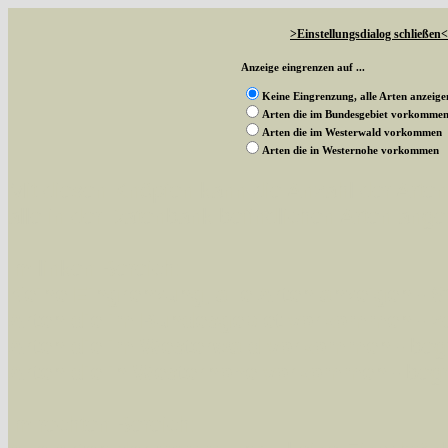
>Einstellungsdialog schließen<
Anzeige eingrenzen auf ...
Keine Eingrenzung, alle Arten anzeige
Arten die im Bundesgebiet vorkomme
Arten die im Westerwald vorkommen
Arten die in Westernohe vorkommen
Mit diesen Knöpfen kann die Anzahl der Art
alle in der Datenbank befindlichen Arten ange
Im linken Bereich:
Keine Eingrenzung, alle Arten anzeigen
- S
Arten die im Bundesgebiet vorkommen
- z
Arten die im Westerwald vorkommen
- beg
Arten die in Westernohe vorkommen
- beg
Im rechten Bereich: