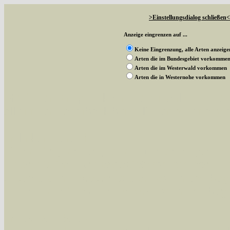
>Einstellungsdialog schließen<
Anzeige eingrenzen auf ...
Keine Eingrenzung, alle Arten anzeige
Arten die im Bundesgebiet vorkomme
Arten die im Westerwald vorkommen
Arten die in Westernohe vorkommen
Mit diesen Knöpfen kann die Anzahl der Art
alle in der Datenbank befindlichen Arten ange
Im linken Bereich:
Keine Eingrenzung, alle Arten anzeigen
- S
Arten die im Bundesgebiet vorkommen
- z
Arten die im Westerwald vorkommen
- beg
Arten die in Westernohe vorkommen
- beg
Im rechten Bereich: