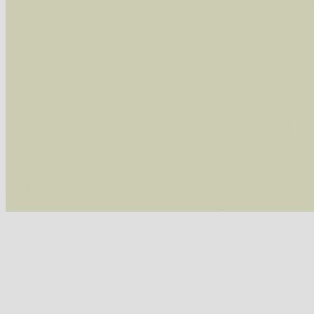
Alle Arten der Sammlung
- keine Einschrän
nur die mit Rote Liste-Status
- es werden nur
Die linken und rechten Optionen können auch
Fatal error
: Uncaught ArgumentCountError: T
/var/www/vhosts/schmetterlinge-westerwald.de/
/var/www/vhosts/schmetterlinge-westerwald.de
/var/www/vhosts/schmetterlinge-westerwald.de
/var/www/vhosts/schmetterlinge-westerwald.de
include('/var/www/vhosts...') #2 {main} thrown
westerwald.de/httpdocs/vorlage/function.i