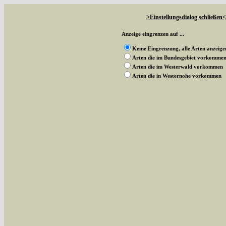
>Einstellungsdialog schließen<
Anzeige eingrenzen auf ...
Keine Eingrenzung, alle Arten anzeige
Arten die im Bundesgebiet vorkomme
Arten die im Westerwald vorkommen
Arten die in Westernohe vorkommen
Mit diesen Knöpfen kann die Anzahl der Art
alle in der Datenbank befindlichen Arten ange
Im linken Bereich:
Keine Eingrenzung, alle Arten anzeigen
- S
Arten die im Bundesgebiet vorkommen
- z
Arten die im Westerwald vorkommen
- beg
Arten die in Westernohe vorkommen
- beg
Im rechten Bereich: