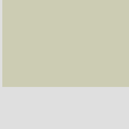
Alle Arten der Sammlung
- keine Einschrän
nur die mit Rote Liste-Status
- es werden nur
Die linken und rechten Optionen können auch
Fatal error
: Uncaught ArgumentCountError: T
/var/www/vhosts/schmetterlinge-westerwald.de/
/var/www/vhosts/schmetterlinge-westerwald.de
/var/www/vhosts/schmetterlinge-westerwald.de
/var/www/vhosts/schmetterlinge-westerwald.de
include('/var/www/vhosts...') #2 {main} thrown
westerwald.de/httpdocs/vorlage/function.i