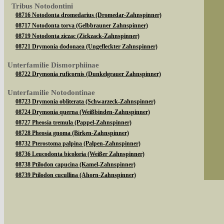
Tribus Notodontini
08716 Notodonta dromedarius (Dromedar-Zahnspinner)
08717 Notodonta torva (Gelbbrauner Zahnspinner)
08719 Notodonta ziczac (Zickzack-Zahnspinner)
08721 Drymonia dodonaea (Ungefleckter Zahnspinner)
Unterfamilie Dismorphiinae
08722 Drymonia ruficornis (Dunkelgrauer Zahnspinner)
Unterfamilie Notodontinae
08723 Drymonia obliterata (Schwarzeck-Zahnspinner)
08724 Drymonia querna (Weißbinden-Zahnspinner)
08727 Pheosia tremula (Pappel-Zahnspinner)
08728 Pheosia gnoma (Birken-Zahnspinner)
08732 Pterostoma palpina (Palpen-Zahnspinner)
08736 Leucodonta bicoloria (Weißer Zahnspinner)
08738 Ptilodon capucina (Kamel-Zahnspinner)
08739 Ptilodon cucullina (Ahorn-Zahnspinner)
Sie können nach mehreren Suchbegriffen oder
08747 Gluphisia crenata (Pappelauen-Zahnspinner)
Unterfamilie Phalerinae
Bei der Suche wird nach dem Suchbegriff in al
08750 Phalera bucephala (Mondvogel)
08754 Peridea anceps (Eichen-Zahnspinner)