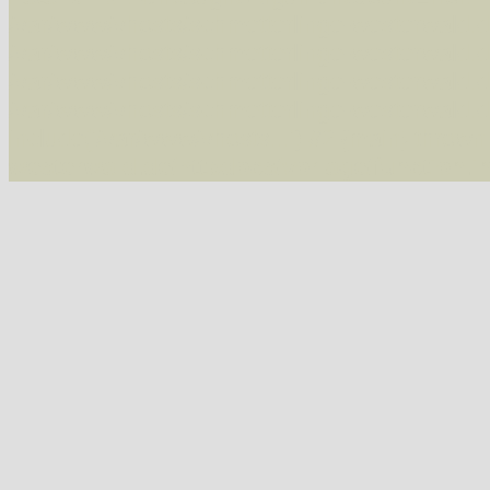
/var/www/vhosts/schmetterlinge-westerwald.de/
/var/www/vhosts/schmetterlinge-westerwald.de
/var/www/vhosts/schmetterlinge-westerwald.de
/var/www/vhosts/schmetterlinge-westerwald.de
include('/var/www/vhosts...') #2 {main} thrown
westerwald.de/httpdocs/vorlage/function.i