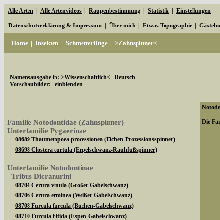
Alle Arten
|
Alle Artenvideos
|
Raupenbestimmung
|
Statistik
|
Einstellungen
Datenschutzerklärung & Impressum
|
Über mich
|
Etwas Topographie
|
Gästeb
Home
|
Insekten
|
Schmetterlinge
|
>Zahnspinner<
Namensausgabe in: >Wissenschaftlich<
Deutsch
Vorschaubilder:
einblenden
Notodon
Familie Notodontidae (Zahnspinner)
Die Fam
Unterfamilie Pygaerinae
08689 Thaumetopoea processionea (Eichen-Prozessionsspinner)
08698 Clostera curtula (Erpelschwanz-Rauhfußspinner)
Unterfamilie Notodontinae
Tribus Dicranurini
08704 Cerura vinula (Großer Gabelschwanz)
08706 Cerura erminea (Weißer Gabelschwanz)
08708 Furcula furcula (Buchen-Gabelschwanz)
08710 Furcula bifida (Espen-Gabelschwanz)