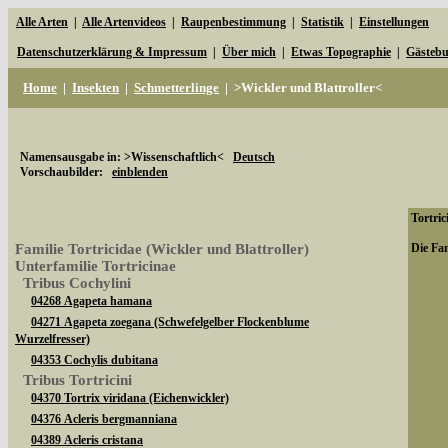
Alle Arten
|
Alle Artenvideos
|
Raupenbestimmung
|
Statistik
|
Einstellungen
Datenschutzerklärung & Impressum
|
Über mich
|
Etwas Topographie
|
Gästeb
Home
|
Insekten
|
Schmetterlinge
|
>Wickler und Blattroller<
Namensausgabe in: >Wissenschaftlich<
Deutsch
Vorschaubilder:
einblenden
Tortric
Familie Tortricidae (Wickler und Blattroller)
Die Fam
Unterfamilie Tortricinae
Tribus Cochylini
04268 Agapeta hamana
04271 Agapeta zoegana (Schwefelgelber Flockenblume
Wurzelfresser)
04353 Cochylis dubitana
Tribus Tortricini
04370 Tortrix viridana (Eichenwickler)
04376 Acleris bergmanniana
04389 Acleris cristana