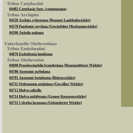
Tribus Cnephasiini
04482 Cnephasia Spec. (communana)
Tribus Archipini
04559 Archips xylosteana (Brauner Laubholzwickler)
04578 Pandemis corylana (Gewürfelter Obstbaumwickler)
04596 Aphelia paleana
Unterfamilie Olethreutinae
Tribus Endotheniini
04670 Endothenia lapideana
Tribus Olethreutini
04690 Pseudosciaphila branderiana (Braungoldener Wickler)
04700 Apotomis turbidana
04701 Apotomis betuletana (Birkenwickler)
04711 Orthotaenia undulana (Gewellter Wickler)
04713 Hedya salicella
04714 Hedya nubiferana (Grauer Knospenwickler)
04731 Celypha lacunana (Gebänderter Wickler)
Tribus Eucosmini
Sie können nach mehreren Suchbegriffen oder
04943 Eucosma campoliliana
04993 Epiblema sticticana (Huflattichwickler)
Bei der Suche wird nach dem Suchbegriff in al
04998 Epiblema foenella
05022 Notocelia roborana (Weißbindiger Rosenwickler)