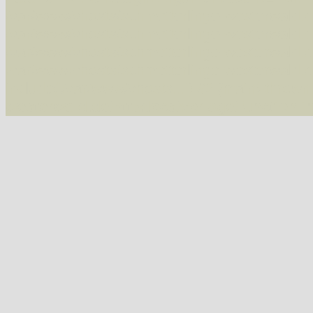
/var/www/vhosts/schmetterlinge-westerwald.de/
/var/www/vhosts/schmetterlinge-westerwald.de
/var/www/vhosts/schmetterlinge-westerwald.de
/var/www/vhosts/schmetterlinge-westerwald.de
include('/var/www/vhosts...') #2 {main} thrown
westerwald.de/httpdocs/vorlage/function.i