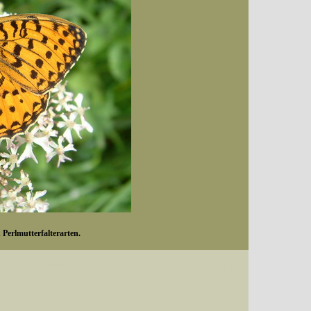
 Perlmutterfalterarten.
Datum (Format: 2008/07/16), Artenkennziffern nach Karsholt/Razowski oder dem EDV-