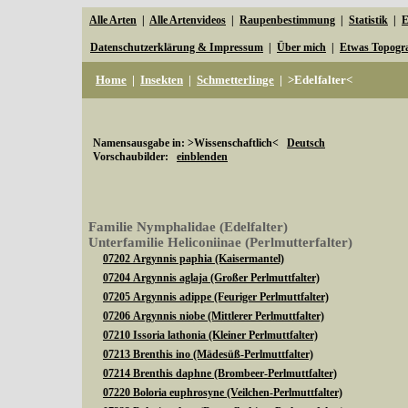
Alle Arten
|
Alle Artenvideos
|
Raupenbestimmung
|
Statistik
|
E
Datenschutzerklärung & Impressum
|
Über mich
|
Etwas Topogr
Home
|
Insekten
|
Schmetterlinge
|
>Edelfalter<
Namensausgabe in: >Wissenschaftlich<
Deutsch
Vorschaubilder:
einblenden
Familie Nymphalidae (Edelfalter)
Unterfamilie Heliconiinae (Perlmutterfalter)
07202 Argynnis paphia (Kaisermantel)
07204 Argynnis aglaja (Großer Perlmuttfalter)
07205 Argynnis adippe (Feuriger Perlmuttfalter)
07206 Argynnis niobe (Mittlerer Perlmuttfalter)
07210 Issoria lathonia (Kleiner Perlmuttfalter)
07213 Brenthis ino (Mädesüß-Perlmuttfalter)
07214 Brenthis daphne (Brombeer-Perlmuttfalter)
07220 Boloria euphrosyne (Veilchen-Perlmuttfalter)