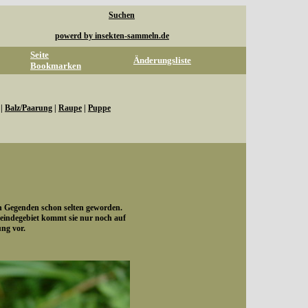
Suchen
powerd by insekten-sammeln.de
Seite
Änderungsliste
Bookmarken
|
Balz/Paarung
|
Raupe
|
Puppe
en Gegenden schon selten geworden.
indegebiet kommt sie nur noch auf
ung vor.