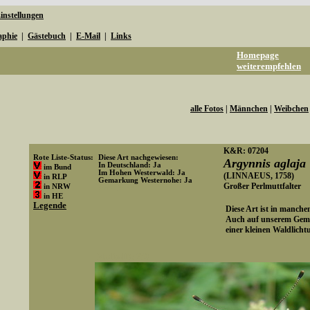
instellungen
aphie
|
Gästebuch
|
E-Mail
|
Links
Homepage
weiterempfehlen
alle Fotos
|
Männchen
|
Weibchen
K&R: 07204
Rote Liste-Status:
Diese Art nachgewiesen:
Argynnis aglaja
In Deutschland: Ja
im Bund
Im Hohen Westerwald: Ja
(LINNAEUS, 1758)
in RLP
Gemarkung Westernohe: Ja
Großer Perlmuttfalter
in NRW
Art-ID: 33
in HE
Legende
Diese Art ist in manch
Auch auf unserem Geme
einer kleinen Waldlicht
Media-ID: 250