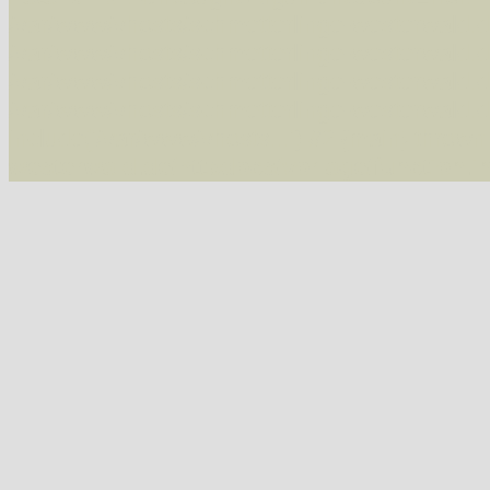
/var/www/vhosts/schmetterlinge-westerwald.de/
/var/www/vhosts/schmetterlinge-westerwald.de
/var/www/vhosts/schmetterlinge-westerwald.de
/var/www/vhosts/schmetterlinge-westerwald.de
include('/var/www/vhosts...') #2 {main} thrown
westerwald.de/httpdocs/vorlage/function.i