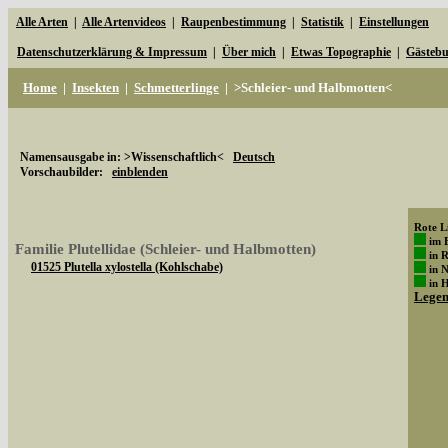
Alle Arten
|
Alle Artenvideos
|
Raupenbestimmung
|
Statistik
|
Einstellungen
Datenschutzerklärung & Impressum
|
Über mich
|
Etwas Topographie
|
Gästeb
Home
|
Insekten
|
Schmetterlinge
|
>Schleier- und Halbmotten<
Namensausgabe in: >Wissenschaftlich<
Deutsch
Vorschaubilder:
einblenden
Rote Li
im 
Familie Plutellidae (Schleier- und Halbmotten)
in 
01525 Plutella xylostella (Kohlschabe)
in 
in 
Lege