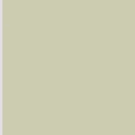
wissenschaftlichen und deutschen Namen, so
Artenkennziffern nach Karsholt/Razowski od
der Arten eingeschrängt werden, standardmä
alle in der Datenbank befindlichen Arten ange
Im linken Bereich:
Keine Eingrenzung, alle Arten anzeigen
- S
Arten die im Bundesgebiet vorkommen
- z
Arten die im Westerwald vorkommen
- beg
Arten die in Westernohe vorkommen
- beg
Im rechten Bereich:
Alle Arten der Sammlung
- keine Einschrän
nur die mit Rote Liste-Status
- es werden nur
Die linken und rechten Optionen können auch
Fatal error
: Uncaught ArgumentCountError: T