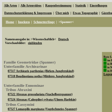
Alle Arten
|
Alle Artenvideos
|
Raupenbestimmung
|
Statistik
|
Einstellungen
Datenschutzerklärung & Impressum
|
Über mich
|
Etwas Topographie
|
Gästeb
Home
|
Insekten
|
Schmetterlinge
|
>Spanner<
Namensausgabe in: >Wissenschaftlich<
Deutsch
Vorschaubilder:
einblenden
Rote Li
im 
Familie Geometridae (Spanner)
in 
Unterfamilie Archiearinae
in 
07517 Archiearis parthenias (Birken-Jungfernkind)
in 
Lege
07518 Boudinotiana notha (Mittleres Jungfernkind)
Unterfamilie Ennominae
Tribus Abraxini
07522 Abraxas grossulariata (Stachelbeerspanner)
07524 Abraxas (Calospilos) sylvata (Ulmen-Harlekin)
Tribus Cassymini
07527 Lomaspilis marginata (Vogelschmeiss-Spanner)