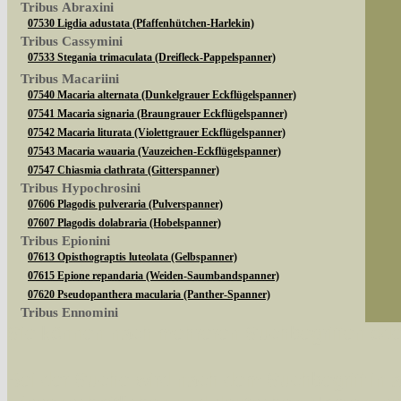
Tribus Abraxini
07530 Ligdia adustata (Pfaffenhütchen-Harlekin)
Tribus Cassymini
07533 Stegania trimaculata (Dreifleck-Pappelspanner)
Tribus Macariini
07540 Macaria alternata (Dunkelgrauer Eckflügelspanner)
07541 Macaria signaria (Braungrauer Eckflügelspanner)
07542 Macaria liturata (Violettgrauer Eckflügelspanner)
07543 Macaria wauaria (Vauzeichen-Eckflügelspanner)
07547 Chiasmia clathrata (Gitterspanner)
Tribus Hypochrosini
07606 Plagodis pulveraria (Pulverspanner)
07607 Plagodis dolabraria (Hobelspanner)
Tribus Epionini
07613 Opisthograptis luteolata (Gelbspanner)
07615 Epione repandaria (Weiden-Saumbandspanner)
07620 Pseudopanthera macularia (Panther-Spanner)
Tribus Ennomini
Sie können nach mehreren Suchbegriffen oder
07630 Apeira syringaria (Fliederspanner)
07633 Ennomos quercinaria (Eichen-Zackenrandspanner)
07635 Ennomos fuscantaria (Eschen-Zackenrandspanner)
Bei der Suche wird nach dem Suchbegriff in al
07641 Selenia dentaria (Dreistreifiger Mondfleckspanner)