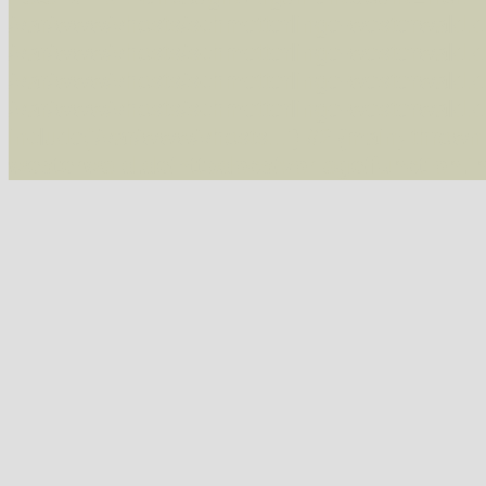
/var/www/vhosts/schmetterlinge-westerwald.de/
/var/www/vhosts/schmetterlinge-westerwald.de
/var/www/vhosts/schmetterlinge-westerwald.de
/var/www/vhosts/schmetterlinge-westerwald.de
include('/var/www/vhosts...') #2 {main} thrown
westerwald.de/httpdocs/vorlage/function.i