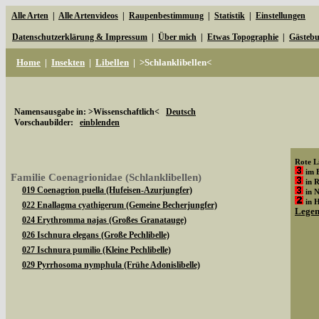
Alle Arten
|
Alle Artenvideos
|
Raupenbestimmung
|
Statistik
|
Einstellungen
Datenschutzerklärung & Impressum
|
Über mich
|
Etwas Topographie
|
Gästeb
Home
|
Insekten
|
Libellen
|
>Schlanklibellen<
Namensausgabe in: >Wissenschaftlich<
Deutsch
Vorschaubilder:
einblenden
Rote Li
im 
Familie Coenagrionidae (Schlanklibellen)
in 
019 Coenagrion puella (Hufeisen-Azurjungfer)
in 
in 
022 Enallagma cyathigerum (Gemeine Becherjungfer)
Lege
024 Erythromma najas (Großes Granatauge)
026 Ischnura elegans (Große Pechlibelle)
027 Ischnura pumilio (Kleine Pechlibelle)
029 Pyrrhosoma nymphula (Frühe Adonislibelle)