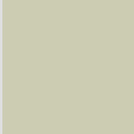
wissenschaftlichen und deutschen Namen, so
Artenkennziffern nach Karsholt/Razowski od
der Arten eingeschrängt werden, standardmä
alle in der Datenbank befindlichen Arten ange
Im linken Bereich:
Keine Eingrenzung, alle Arten anzeigen
- S
Arten die im Bundesgebiet vorkommen
- z
Arten die im Westerwald vorkommen
- beg
Arten die in Westernohe vorkommen
- beg
Im rechten Bereich:
Alle Arten der Sammlung
- keine Einschrän
nur die mit Rote Liste-Status
- es werden nur
Die linken und rechten Optionen können auch
Fatal error
: Uncaught ArgumentCountError: T