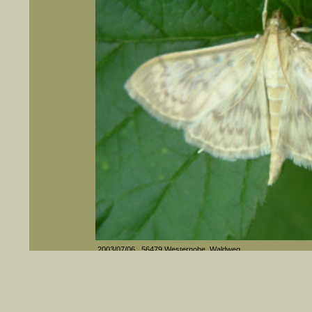
2003/07/06, 56479 Westernohe, Waldweg
er auch Artennamen).
Flügel perlmutartig glänzend, fast durchscheinend mit 3 brä
t sich z.B. nicht nur nach wissenschaftlichen und deutschen Namen, sondern auch nach Fundorten, einem 
über Vorder- und Hinterflügel.
gt werden, standardmäßig werden
k an
Media-ID: 1813
ndesgebiet vorkommen