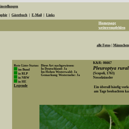
instellungen
aphie
|
Gästebuch
|
E-Mail
|
Links
Homepage
weiterempfehlen
alle Fotos
|
Männchen
K&R: 06667
Rote Liste-Status:
Diese Art nachgewiesen:
Pleuroptya rural
In Deutschland: Ja
im Bund
Im Hohen Westerwald: Ja
(Scopoli, 1763)
in RLP
Gemarkung Westernohe: Ja
Nesselzünsler
in NRW
Art-ID: 384
in HE
Legende
Ein überall häufig vor
am Tage beobachten ka
Media-ID: 1812