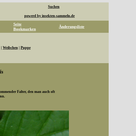
Suchen
powerd by insekten-sammeln.de
Seite
Änderungsliste
Bookmarken
|
Weibchen
|
Puppe
is
kommender Falter, den man auch oft
nn.