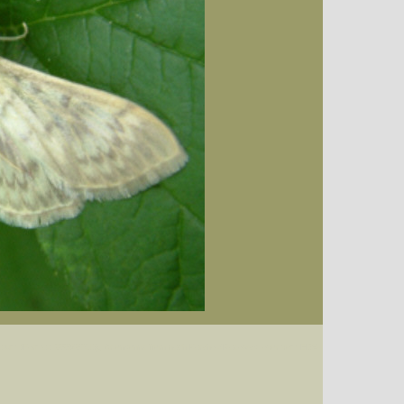
unlichen, stark welligen Querlinien
Datum (Format: 2008/07/16), Artenkennziffern nach Karsholt/Razowski oder dem EDV-