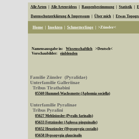
Alle Arten
|
Alle Artenvideos
|
Raupenbestimmung
|
Statistik
|
E
Datenschutzerklärung & Impressum
|
Über mich
|
Etwas Topogr
Home
|
Insekten
|
Schmetterlinge
|
>Zünsler<
Namensausgabe in:
Wissenschaftlich
>Deutsch<
Vorschaubilder:
einblenden
Familie Zünsler (Pyralidae)
Unterfamilie Galleriinae
Tribus Tirathabini
05569 Hummel-Wachsmotte (Aphomia sociella)
Unterfamilie Pyralinae
Tribus Pyralini
05627 Mehlzünsler (Pyralis farinalis)
05633 Fettzünsler (Aglossa pinguinalis)
05652 Heuzünsler (Hypsopygia costalis)
05658 Hypsopygia glaucinalis