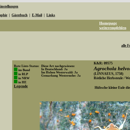
instellungen
aphie
|
Gästebuch
|
E-Mail
|
Links
Homepage
weiterempfehlen
alle F
K&R: 09575
Rote Liste-Status:
Diese Art nachgewiesen:
Agrochola helvo
In Deutschland: Ja
im Bund
Im Hohen Westerwald: Ja
(LINNAEUS, 1758)
in RLP
Gemarkung Westernohe: Ja
Rötliche Herbsteule / W
in NRW
Art-ID: 131
in HE
Legende
Hübsche kleine Eule die n
Media-ID: 857