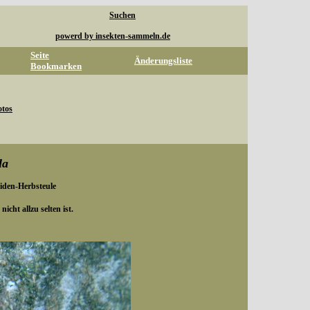
Suchen
powerd by insekten-sammeln.de
Seite
Änderungsliste
Bookmarken
otos
la
eiden-Herbsteule
icht allzu selten ist.