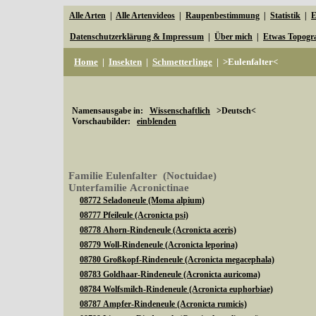
Alle Arten
|
Alle Artenvideos
|
Raupenbestimmung
|
Statistik
|
E
Datenschutzerklärung & Impressum
|
Über mich
|
Etwas Topogr
Home
|
Insekten
|
Schmetterlinge
|
>Eulenfalter<
Namensausgabe in:
Wissenschaftlich
>Deutsch<
Vorschaubilder:
einblenden
Familie Eulenfalter (Noctuidae)
Unterfamilie Acronictinae
08772 Seladoneule (Moma alpium)
08777 Pfeileule (Acronicta psi)
08778 Ahorn-Rindeneule (Acronicta aceris)
08779 Woll-Rindeneule (Acronicta leporina)
08780 Großkopf-Rindeneule (Acronicta megacephala)
08783 Goldhaar-Rindeneule (Acronicta auricoma)
08784 Wolfsmilch-Rindeneule (Acronicta euphorbiae)
08787 Ampfer-Rindeneule (Acronicta rumicis)