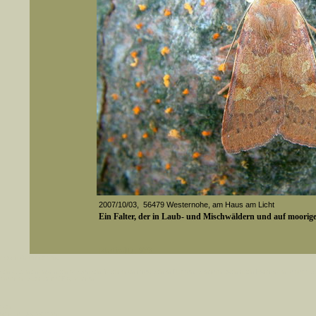
2007/10/03, 56479 Westernohe, am Haus am Licht
Ein Falter, der in Laub- und Mischwäldern und auf moorigen
Media-ID: 858
er auch Artennamen).
t sich z.B. nicht nur nach wissenschaftlichen und deutschen Namen, sondern auch nach Fundorten, einem 
gt werden, standardmäßig werden
k an
ndesgebiet vorkommen