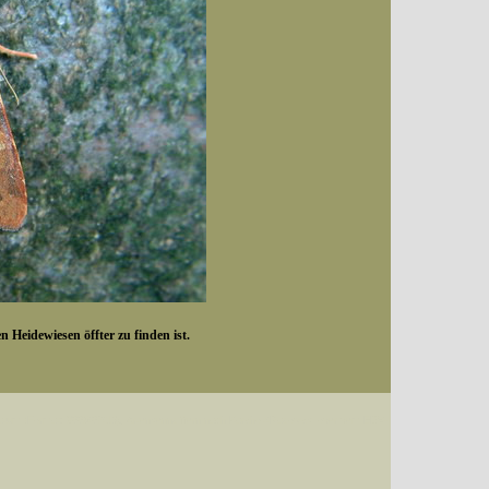
 Heidewiesen öffter zu finden ist.
Datum (Format: 2008/07/16), Artenkennziffern nach Karsholt/Razowski oder dem EDV-