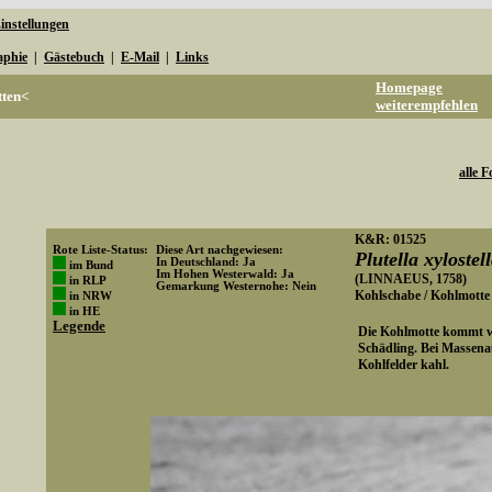
instellungen
aphie
|
Gästebuch
|
E-Mail
|
Links
Homepage
tten<
weiterempfehlen
alle F
K&R: 01525
Rote Liste-Status:
Diese Art nachgewiesen:
Plutella xylostel
In Deutschland: Ja
im Bund
Im Hohen Westerwald: Ja
(LINNAEUS, 1758)
in RLP
Gemarkung Westernohe: Nein
Kohlschabe / Kohlmotte
in NRW
Art-ID: 560
in HE
Legende
Die Kohlmotte kommt wel
Schädling. Bei Massena
Kohlfelder kahl.
Media-ID: 2563