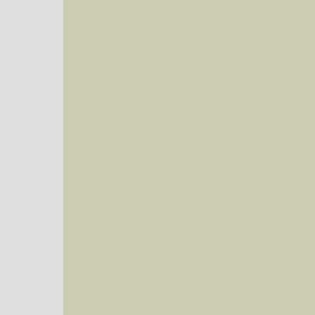
Sie können nach mehreren Suchbegriffen oder Arten gleichzeitig suchen (Familien od
Bei der Suche wird nach dem Suchbegriff in allen Datenbankfeldern gesucht. So läß
Code bei Käfern suchen.
Mit diesen Knöpfen kann die Anzahl der Arten eingeschrän
alle in der Datenbank befindlichen Arten angezeigt. Sie haben folgende Möglichkeiten:
Im linken Bereich:
Keine Eingrenzung, alle Arten anzeigen
- Standard, zeigt alle Arten der Datenban
Arten die im Bundesgebiet vorkommen
- zeigt nur die Arten an, die auf dem Bu