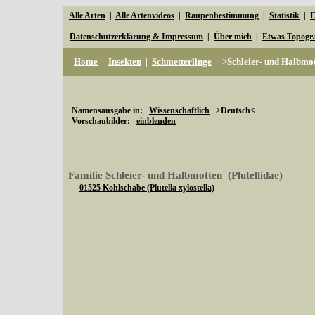
Alle Arten
|
Alle Artenvideos
|
Raupenbestimmung
|
Statistik
|
E
Datenschutzerklärung & Impressum
|
Über mich
|
Etwas Topogr
Home
|
Insekten
|
Schmetterlinge
|
>Schleier- und Halbmo
Namensausgabe in:
Wissenschaftlich
>Deutsch<
Vorschaubilder:
einblenden
Familie Schleier- und Halbmotten (Plutellidae)
01525 Kohlschabe (Plutella xylostella)