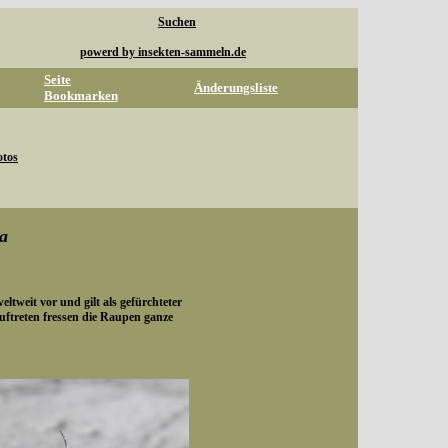
Suchen
powerd by insekten-sammeln.de
Seite
Änderungsliste
Bookmarken
otos
la
tweit vor und gilt als gefürchteter
uftreten fressen die Raupen ganze