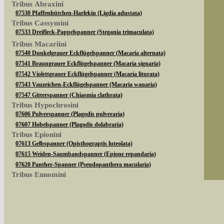
Tribus Abraxini
07530 Pfaffenhütchen-Harlekin (Ligdia adustata)
Tribus Cassymini
07533 Dreifleck-Pappelspanner (Stegania trimaculata)
Tribus Macariini
07540 Dunkelgrauer Eckflügelspanner (Macaria alternata)
07541 Braungrauer Eckflügelspanner (Macaria signaria)
07542 Violettgrauer Eckflügelspanner (Macaria liturata)
07543 Vauzeichen-Eckflügelspanner (Macaria wauaria)
07547 Gitterspanner (Chiasmia clathrata)
Tribus Hypochrosini
07606 Pulverspanner (Plagodis pulveraria)
07607 Hobelspanner (Plagodis dolabraria)
Tribus Epionini
07613 Gelbspanner (Opisthograptis luteolata)
07615 Weiden-Saumbandspanner (Epione repandaria)
07620 Panther-Spanner (Pseudopanthera macularia)
Tribus Ennomini
Sie können nach mehreren Suchbegriffen oder
07630 Fliederspanner (Apeira syringaria)
07633 Eichen-Zackenrandspanner (Ennomos quercinaria)
07635 Eschen-Zackenrandspanner (Ennomos fuscantaria)
Bei der Suche wird nach dem Suchbegriff in al
07641 Dreistreifiger Mondfleckspanner (Selenia dentaria)