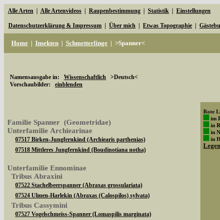
Alle Arten
|
Alle Artenvideos
|
Raupenbestimmung
|
Statistik
|
Einstellungen
Datenschutzerklärung & Impressum
|
Über mich
|
Etwas Topographie
|
Gästeb
Home
|
Insekten
|
Schmetterlinge
|
>Spanner<
Namensausgabe in:
Wissenschaftlich
>Deutsch<
Vorschaubilder:
einblenden
Rote Li
im 
Familie Spanner (Geometridae)
in 
Unterfamilie Archiearinae
in 
07517 Birken-Jungfernkind (Archiearis parthenias)
in 
Lege
07518 Mittleres Jungfernkind (Boudinotiana notha)
Unterfamilie Ennominae
Tribus Abraxini
07522 Stachelbeerspanner (Abraxas grossulariata)
07524 Ulmen-Harlekin (Abraxas (Calospilos) sylvata)
Tribus Cassymini
07527 Vogelschmeiss-Spanner (Lomaspilis marginata)