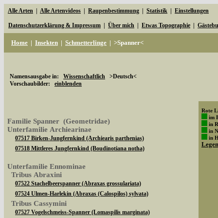
Alle Arten
|
Alle Artenvideos
|
Raupenbestimmung
|
Statistik
|
Einstellungen
Datenschutzerklärung & Impressum
|
Über mich
|
Etwas Topographie
|
Gästeb
Home
|
Insekten
|
Schmetterlinge
|
>Spanner<
Namensausgabe in:
Wissenschaftlich
>Deutsch<
Vorschaubilder:
einblenden
Rote Li
im 
Familie Spanner (Geometridae)
in 
Unterfamilie Archiearinae
in 
07517 Birken-Jungfernkind (Archiearis parthenias)
in 
Lege
07518 Mittleres Jungfernkind (Boudinotiana notha)
Unterfamilie Ennominae
Tribus Abraxini
07522 Stachelbeerspanner (Abraxas grossulariata)
07524 Ulmen-Harlekin (Abraxas (Calospilos) sylvata)
Tribus Cassymini
07527 Vogelschmeiss-Spanner (Lomaspilis marginata)