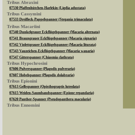
Tribus Abraxini
07530 Pfaffenhütchen-Harlekin (Ligdia adustata)
Tribus Cassymini
07533 Dreifleck-Pappelspanner (Stegania trimaculata)
Tribus Macariini
07540 Dunkelgrauer Eckflügelspanner (Macaria alternata)
07541 Braungrauer Eckflügelspanner (Macaria signaria)
07542 Violettgrauer Eckflügelspanner (Macaria liturata)
07543 Vauzeichen-Eckflügelspanner (Macaria wauaria)
07547 Gitterspanner (Chiasmia clathrata)
Tribus Hypochrosini
07606 Pulverspanner (Plagodis pulveraria)
07607 Hobelspanner (Plagodis dolabraria)
Tribus Epionini
07613 Gelbspanner (Opisthograptis luteolata)
07615 Weiden-Saumbandspanner (Epione repandaria)
07620 Panther-Spanner (Pseudopanthera macularia)
Tribus Ennomini
Sie können nach mehreren Suchbegriffen oder
07630 Fliederspanner (Apeira syringaria)
07633 Eichen-Zackenrandspanner (Ennomos quercinaria)
07635 Eschen-Zackenrandspanner (Ennomos fuscantaria)
Bei der Suche wird nach dem Suchbegriff in al
07641 Dreistreifiger Mondfleckspanner (Selenia dentaria)