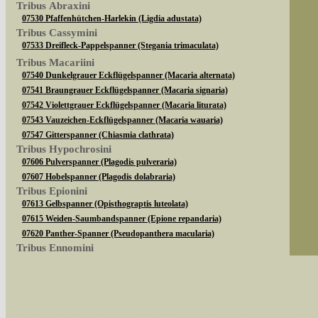
Tribus Abraxini
07530 Pfaffenhütchen-Harlekin (Ligdia adustata)
Tribus Cassymini
07533 Dreifleck-Pappelspanner (Stegania trimaculata)
Tribus Macariini
07540 Dunkelgrauer Eckflügelspanner (Macaria alternata)
07541 Braungrauer Eckflügelspanner (Macaria signaria)
07542 Violettgrauer Eckflügelspanner (Macaria liturata)
07543 Vauzeichen-Eckflügelspanner (Macaria wauaria)
07547 Gitterspanner (Chiasmia clathrata)
Tribus Hypochrosini
07606 Pulverspanner (Plagodis pulveraria)
07607 Hobelspanner (Plagodis dolabraria)
Tribus Epionini
07613 Gelbspanner (Opisthograptis luteolata)
07615 Weiden-Saumbandspanner (Epione repandaria)
07620 Panther-Spanner (Pseudopanthera macularia)
Tribus Ennomini
Sie können nach mehreren Suchbegriffen oder
07630 Fliederspanner (Apeira syringaria)
07633 Eichen-Zackenrandspanner (Ennomos quercinaria)
07635 Eschen-Zackenrandspanner (Ennomos fuscantaria)
Bei der Suche wird nach dem Suchbegriff in al
07641 Dreistreifiger Mondfleckspanner (Selenia dentaria)