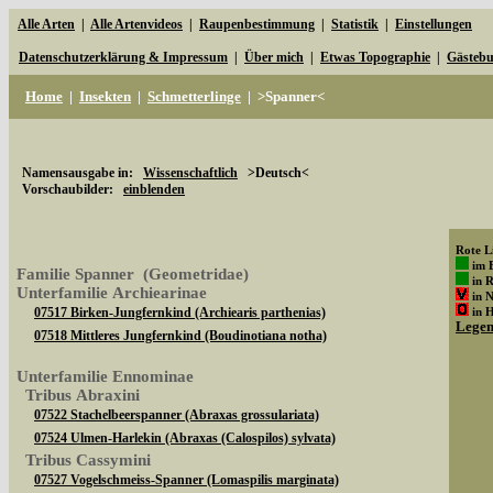
Alle Arten
|
Alle Artenvideos
|
Raupenbestimmung
|
Statistik
|
Einstellungen
Datenschutzerklärung & Impressum
|
Über mich
|
Etwas Topographie
|
Gästeb
Home
|
Insekten
|
Schmetterlinge
|
>Spanner<
Namensausgabe in:
Wissenschaftlich
>Deutsch<
Vorschaubilder:
einblenden
Rote Li
im 
Familie Spanner (Geometridae)
in 
Unterfamilie Archiearinae
in 
07517 Birken-Jungfernkind (Archiearis parthenias)
in 
Lege
07518 Mittleres Jungfernkind (Boudinotiana notha)
Unterfamilie Ennominae
Tribus Abraxini
07522 Stachelbeerspanner (Abraxas grossulariata)
07524 Ulmen-Harlekin (Abraxas (Calospilos) sylvata)
Tribus Cassymini
07527 Vogelschmeiss-Spanner (Lomaspilis marginata)