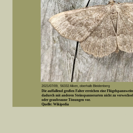
2021/07/09, 56332 Alken, oberhalb Bleidenberg
Die auffallend großen Falter erreichen eine Flügelspannweit
dadurch mit anderen Steinspannerarten nicht zu verwechsel
oder graubraune Tönungen vor.
Quelle: Wikipedia
er auch Artennamen).
t sich z.B. nicht nur nach wissenschaftlichen und deutschen Namen, sondern auch nach Fundorten, einem 
gt werden, standardmäßig werden
Media-ID: 4655
k an
ndesgebiet vorkommen