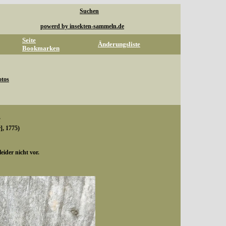
Suchen
powerd by insekten-sammeln.de
Seite
Änderungsliste
Bookmarken
otos
a
], 1775)
ider nicht vor.