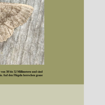
e von 38 bis 52 Millimetern und sind
n. Auf den Flügeln herrschen graue
Datum (Format: 2008/07/16), Artenkennziffern nach Karsholt/Razowski oder dem EDV-