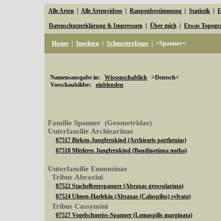
Alle Arten
|
Alle Artenvideos
|
Raupenbestimmung
|
Statistik
|
E
Datenschutzerklärung & Impressum
|
Über mich
|
Etwas Topogr
Home
|
Insekten
|
Schmetterlinge
|
>Spanner<
Namensausgabe in:
Wissenschaftlich
>Deutsch<
Vorschaubilder:
einblenden
Familie Spanner (Geometridae)
Unterfamilie Archiearinae
07517 Birken-Jungfernkind (Archiearis parthenias)
07518 Mittleres Jungfernkind (Boudinotiana notha)
Unterfamilie Ennominae
Tribus Abraxini
07522 Stachelbeerspanner (Abraxas grossulariata)
07524 Ulmen-Harlekin (Abraxas (Calospilos) sylvata)
Tribus Cassymini
07527 Vogelschmeiss-Spanner (Lomaspilis marginata)