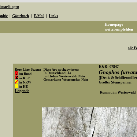
instellungen
aphie
|
Gästebuch
|
E-Mail
|
Links
Homepage
weiterempfehlen
alle F
K&R: 07847
Rote Liste-Status:
Diese Art nachgewiesen:
Gnophos furvat
In Deutschland: Ja
im Bund
Im Hohen Westerwald: Nein
([Denis & Schiffermüller
in RLP
Gemarkung Westernohe: Nein
Großer Steinspanner
in NRW
Art-ID: 814
in HE
Legende
Kommt im Westerwald le
Media-ID: 4654