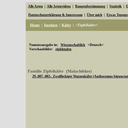
Alle Arten
|
Alle Artenvideos
|
Raupenbestimmung
|
Statistik
|
E
Datenschutzerklärung & Impressum
|
Über mich
|
Etwas Topogr
Home
|
Insekten
|
Käfer
|
>Zipfelkäfer<
Namensausgabe in:
Wissenschaftlich
>Deutsch<
Vorschaubilder:
einblenden
Familie Zipfelkäfer (Malachiidae)
29-.007-.003-. Zweifleckiger Warzenkäfer (Anthocomus bipunctat