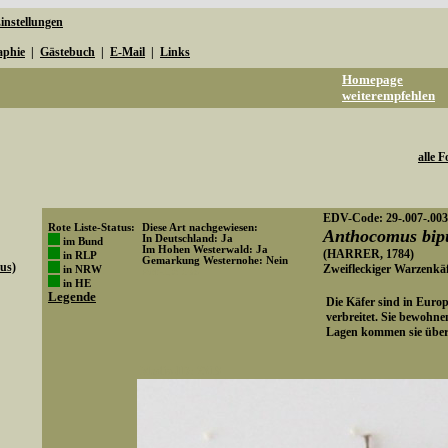
instellungen
aphie
|
Gästebuch
|
E-Mail
|
Links
Homepage
weiterempfehlen
alle F
EDV-Code: 29-.007-.003
Rote Liste-Status:
Diese Art nachgewiesen:
Anthocomus bip
In Deutschland: Ja
im Bund
Im Hohen Westerwald: Ja
(HARRER, 1784)
in RLP
Gemarkung Westernohe: Nein
us)
Zweifleckiger Warzenkäf
in NRW
Art-ID: 509
in HE
Legende
Die Käfer sind in Europ
verbreitet. Sie bewohne
Lagen kommen sie überh
Media-ID: 2318