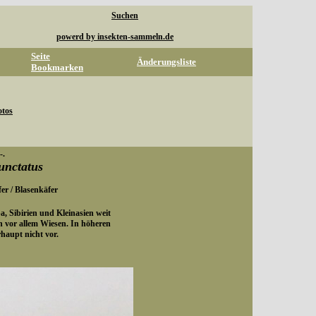
Suchen
powerd by insekten-sammeln.de
Seite
Änderungsliste
Bookmarken
otos
-.
unctatus
er / Blasenkäfer
a, Sibirien und Kleinasien weit
n vor allem Wiesen. In höheren
aupt nicht vor.