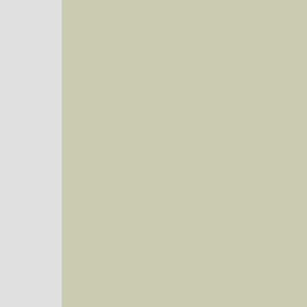
Sie können nach mehreren Suchbegriffen oder Arten gleichzeitig suchen (Familien od
Bei der Suche wird nach dem Suchbegriff in allen Datenbankfeldern gesucht. So läß
Code bei Käfern suchen.
Mit diesen Knöpfen kann die Anzahl der Arten eingeschrän
alle in der Datenbank befindlichen Arten angezeigt. Sie haben folgende Möglichkeiten:
Im linken Bereich:
Keine Eingrenzung, alle Arten anzeigen
- Standard, zeigt alle Arten der Datenban
Arten die im Bundesgebiet vorkommen
- zeigt nur die Arten an, die auf dem Bu