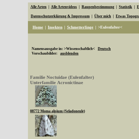
Alle Arten
|
Alle Artenvideos
|
Raupenbestimmung
|
Statistik
|
E
Datenschutzerklärung & Impressum
|
Über mich
|
Etwas Topogr
Home
|
Insekten
|
Schmetterlinge
|
>Eulenfalter<
Namensausgabe in: >Wissenschaftlich<
Deutsch
Vorschaubilder:
ausblenden
Familie Noctuidae (Eulenfalter)
Unterfamilie Acronictinae
08772 Moma alpium (Seladoneule)