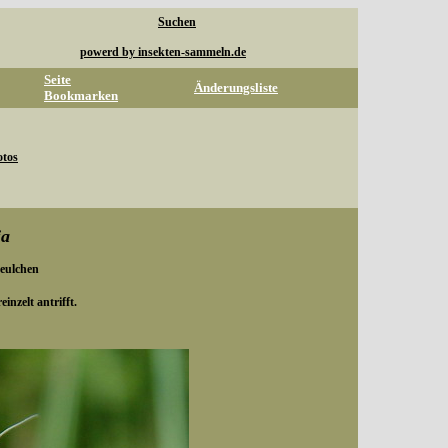
Suchen
powerd by insekten-sammeln.de
Seite
Änderungsliste
Bookmarken
otos
ia
eulchen
inzelt antrifft.