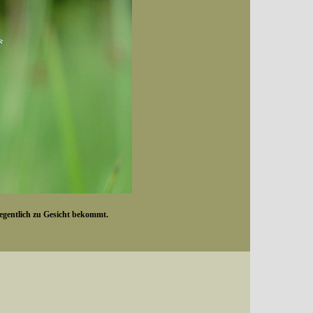
legentlich zu Gesicht bekommt.
Datum (Format: 2008/07/16), Artenkennziffern nach Karsholt/Razowski oder dem EDV-