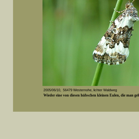
2005/06/10, 56479 Westernohe, lichter Waldweg
Wieder eine von diesen hübschen kleinen Eulen, die man ge
Media-ID: 2624
er auch Artennamen).
t sich z.B. nicht nur nach wissenschaftlichen und deutschen Namen, sondern auch nach Fundorten, einem 
gt werden, standardmäßig werden
k an
ndesgebiet vorkommen