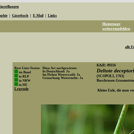
instellungen
aphie
|
Gästebuch
|
E-Mail
|
Links
Homepage
weiterempfehlen
alle F
K&R: 09116
Rote Liste-Status:
Diese Art nachgewiesen:
Deltote deceptor
In Deutschland: Ja
im Bund
Im Hohen Westerwald: Ja
(SCOPOLI, 1763)
in RLP
Gemarkung Westernohe: Ja
Buschrasen-Grasmotten
in NRW
Art-ID: 108
in HE
Legende
Kleine Eule, die man vere
Media-ID: 774