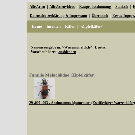
Alle Arten
|
Alle Artenvideos
|
Raupenbestimmung
|
Statistik
|
E
Datenschutzerklärung & Impressum
|
Über mich
|
Etwas Topogr
Home
|
Insekten
|
Käfer
|
>Zipfelkäfer<
Namensausgabe in: >Wissenschaftlich<
Deutsch
Vorschaubilder:
ausblenden
Familie Malachiidae (Zipfelkäfer)
29-.007-.003-. Anthocomus bipunctatus (Zweifleckiger Warzenkäfer)