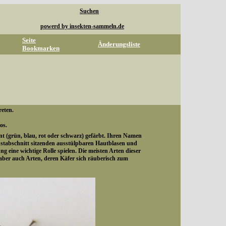
Suchen
powerd by insekten-sammeln.de
Seite
Änderungsliste
Bookmarken
reten.
os.
nt (grün, blau, rot oder schwarz) gefärbt. Ihren Namen
stabschnitt sitzenden ausstülpbaren Hautblasen und
g eine wichtige Rolle spielen. Die meisten Arten dieser
t aber auch Arten, deren Käfer sich räuberisch zum