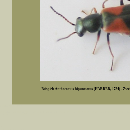
Beispiel: Anthocomus bipunctatus (HARRER, 1784) - Zweif
er auch Artennamen).
t sich z.B. nicht nur nach wissenschaftlichen und deutschen Namen, sondern auch nach Fundorten, einem 
gt werden, standardmäßig werden
k an
ndesgebiet vorkommen