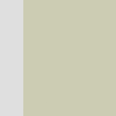
Sie können nach mehreren Suchbegriffen oder Arten gleichzeitig suchen (Familien od
Bei der Suche wird nach dem Suchbegriff in allen Datenbankfeldern gesucht. So läß
Code bei Käfern suchen.
Mit diesen Knöpfen kann die Anzahl der Arten eingeschrän
alle in der Datenbank befindlichen Arten angezeigt. Sie haben folgende Möglichkeiten:
Im linken Bereich:
Keine Eingrenzung, alle Arten anzeigen
- Standard, zeigt alle Arten der Datenban
Arten die im Bundesgebiet vorkommen
- zeigt nur die Arten an, die auf dem Bu