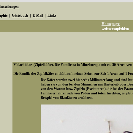
instellungen
aphie
|
Gästebuch
|
E-Mail
|
Links
Homepage
weiterempfehlen
Malachiidae (Zipfelkäfer). Die Familie ist in Mitteleuropa mit ca. 50 Arten vert
Die Familie der Zipfelkäfer enthält auf meinen Seiten zur Zeit 1 Arten auf 1 Fot
Die Käfer werden zwei bis sechs Millimeter lang und sind bu
haben sie von den bei den Männchen am Hinterleib oder Bru
von den Warzen bzw. Zipfeln (Excitatoren), die bei der Paarun
Familie ernähren sich von Pollen und toten Insekten, es gib
Beispiel von Blattläusen ernähren.