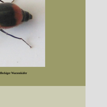
leckiger Warzenkäfer
Datum (Format: 2008/07/16), Artenkennziffern nach Karsholt/Razowski oder dem EDV-