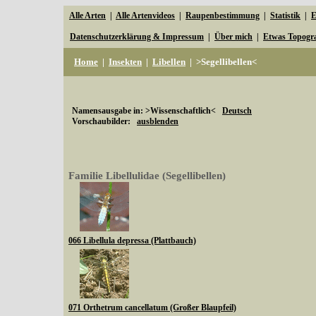
Alle Arten
|
Alle Artenvideos
|
Raupenbestimmung
|
Statistik
|
E
Datenschutzerklärung & Impressum
|
Über mich
|
Etwas Topogr
Home
|
Insekten
|
Libellen
|
>Segellibellen<
Namensausgabe in: >Wissenschaftlich<
Deutsch
Vorschaubilder:
ausblenden
Familie Libellulidae (Segellibellen)
066 Libellula depressa (Plattbauch)
071 Orthetrum cancellatum (Großer Blaupfeil)