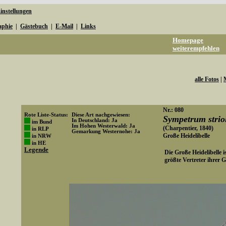
instellungen
aphie
|
Gästebuch
|
E-Mail
|
Links
Homepage
weiterempfehlen
alle Fotos
|
Nr.: 080
Rote Liste-Status:
Diese Art nachgewiesen:
Sympetrum strio
In Deutschland: Ja
im Bund
Im Hohen Westerwald: Ja
(Charpentier, 1840)
in RLP
Gemarkung Westernohe: Ja
Große Heidelibelle
in NRW
Art-ID: 642
in HE
Legende
Die Große Heidelibelle i
größte Vertreter ihrer 
Media-ID: 3220