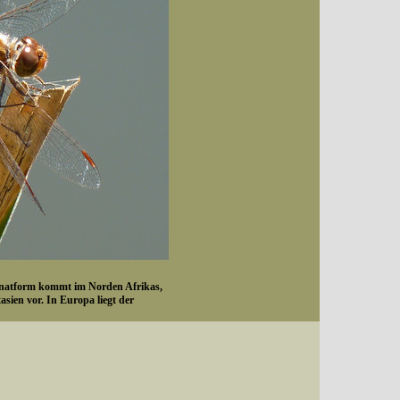
ominatform kommt im Norden Afrikas,
sien vor. In Europa liegt der
ns Anfang Juni und reicht bis Anfang
er auch bis in den Dezember
Datum (Format: 2008/07/16), Artenkennziffern nach Karsholt/Razowski oder dem EDV-
Augusthälfte erreicht. Verglichen
g.