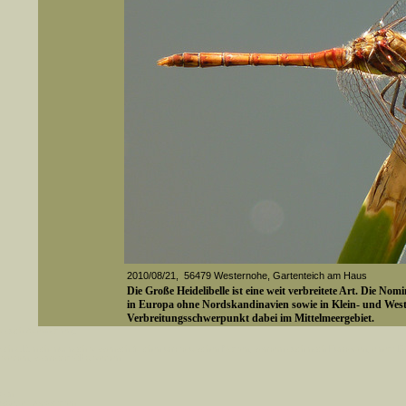
2010/08/21, 56479 Westernohe, Gartenteich am Haus
Die Große Heidelibelle ist eine weit verbreitete Art. Die N
in Europa ohne Nordskandinavien sowie in Klein- und Westa
Verbreitungsschwerpunkt dabei im Mittelmeergebiet.
Die Flugzeit der Imagines beginnt in Mitteleuropa früheste
er auch Artennamen).
November. Bei günstiger Witterung kann sich die Saison ab
t sich z.B. nicht nur nach wissenschaftlichen und deutschen Namen, sondern auch nach Fundorten, einem 
erstrecken. Das Maximum des Schlupfes wird in der zweiten 
gt werden, standardmäßig werden
mit anderen Libellenarten ist die Flugzeit ausgesprochen lan
k an
ndesgebiet vorkommen