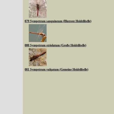
079 Sympetrum sanguineum (Blutrote Heidelibelle)
080 Sympetrum striolatum (Große Heidelibelle)
081 Sympetrum vulgatum (Gemeine Heidelibelle)
Sie können nach mehreren Suchbegriffen oder Arten gleichzeitig suchen (Familien od
Bei der Suche wird nach dem Suchbegriff in allen Datenbankfeldern gesucht. So läß
Code bei Käfern suchen.
Mit diesen Knöpfen kann die Anzahl der Arten eingeschrän
alle in der Datenbank befindlichen Arten angezeigt. Sie haben folgende Möglichkeiten:
Im linken Bereich:
Keine Eingrenzung, alle Arten anzeigen
- Standard, zeigt alle Arten der Datenban
Arten die im Bundesgebiet vorkommen
- zeigt nur die Arten an, die auf dem Bu