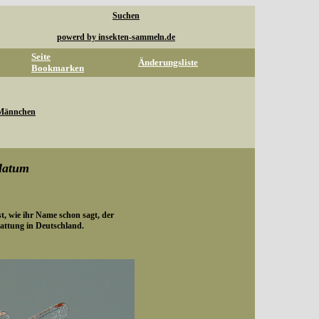
Suchen
powerd by insekten-sammeln.de
Seite
Änderungsliste
Bookmarken
Männchen
latum
st, wie ihr Name schon sagt, der
Gattung in Deutschland.