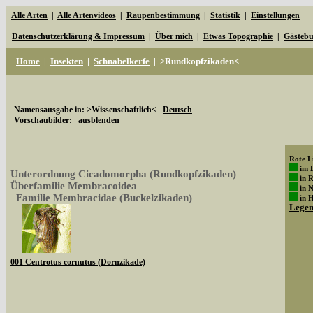
Alle Arten
|
Alle Artenvideos
|
Raupenbestimmung
|
Statistik
|
Einstellungen
Datenschutzerklärung & Impressum
|
Über mich
|
Etwas Topographie
|
Gästeb
Home
|
Insekten
|
Schnabelkerfe
|
>Rundkopfzikaden<
Namensausgabe in: >Wissenschaftlich<
Deutsch
Vorschaubilder:
ausblenden
Rote Li
im 
Unterordnung Cicadomorpha (Rundkopfzikaden)
in 
Überfamilie Membracoidea
in 
Familie Membracidae (Buckelzikaden)
in 
Lege
001 Centrotus cornutus (Dornzikade)