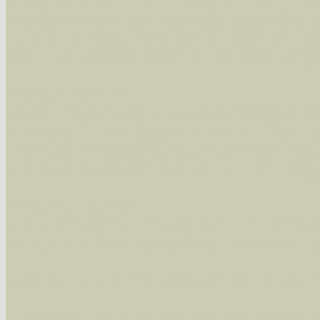
wissenschaftlichen und deutschen Namen, so
Artenkennziffern nach Karsholt/Razowski od
der Arten eingeschrängt werden, standardmä
alle in der Datenbank befindlichen Arten ange
Im linken Bereich:
Keine Eingrenzung, alle Arten anzeigen
- S
Arten die im Bundesgebiet vorkommen
- z
Arten die im Westerwald vorkommen
- beg
Arten die in Westernohe vorkommen
- beg
Im rechten Bereich:
Alle Arten der Sammlung
- keine Einschrän
nur die mit Rote Liste-Status
- es werden nur
Die linken und rechten Optionen können auch
Fatal error
: Uncaught ArgumentCountError: T