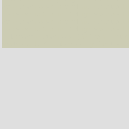
/var/www/vhosts/schmetterlinge-westerwald.de/
/var/www/vhosts/schmetterlinge-westerwald.de
/var/www/vhosts/schmetterlinge-westerwald.de
/var/www/vhosts/schmetterlinge-westerwald.de
include('/var/www/vhosts...') #2 {main} thrown
westerwald.de/httpdocs/vorlage/function.i