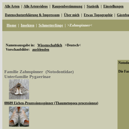
Alle Arten
|
Alle Artenvideos
|
Raupenbestimmung
|
Statistik
|
Einstellungen
Datenschutzerklärung & Impressum
|
Über mich
|
Etwas Topographie
|
Gästeb
Home
|
Insekten
|
Schmetterlinge
|
>Zahnspinner<
Namensausgabe in:
Wissenschaftlich
>Deutsch<
Vorschaubilder:
ausblenden
Notodon
Familie Zahnspinner (Notodontidae)
Die Fam
Unterfamilie Pygaerinae
08689 Eichen-Prozessionsspinner (Thaumetopoea processionea)