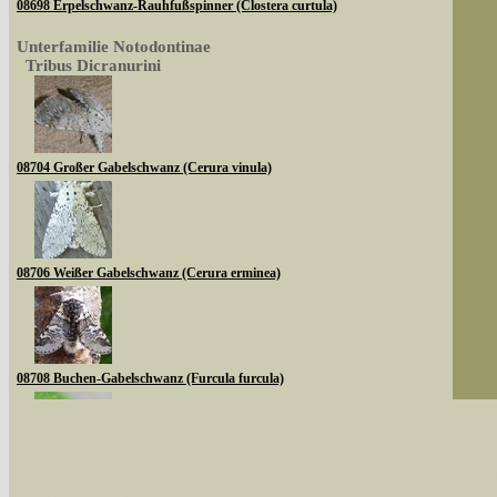
08698 Erpelschwanz-Rauhfußspinner (Clostera curtula)
Unterfamilie Notodontinae
Tribus Dicranurini
08704 Großer Gabelschwanz (Cerura vinula)
08706 Weißer Gabelschwanz (Cerura erminea)
08708 Buchen-Gabelschwanz (Furcula furcula)
Sie können nach mehreren Suchbegriffen oder
Bei der Suche wird nach dem Suchbegriff in al
08710 Espen-Gabelschwanz (Furcula bifida)