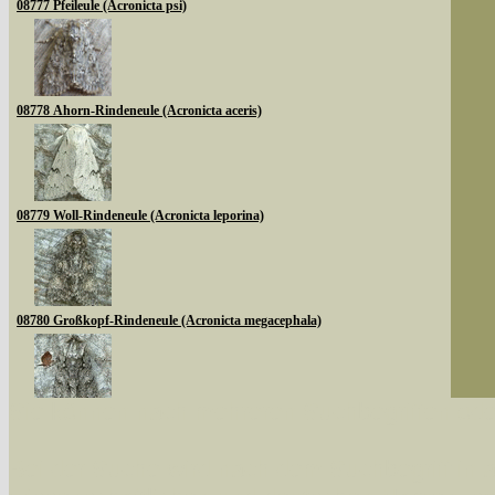
08777 Pfeileule (Acronicta psi)
08778 Ahorn-Rindeneule (Acronicta aceris)
08779 Woll-Rindeneule (Acronicta leporina)
08780 Großkopf-Rindeneule (Acronicta megacephala)
Sie können nach mehreren Suchbegriffen oder
08783 Goldhaar-Rindeneule (Acronicta auricoma)
Bei der Suche wird nach dem Suchbegriff in al