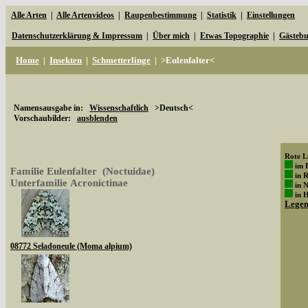
Alle Arten
|
Alle Artenvideos
|
Raupenbestimmung
|
Statistik
|
Einstellungen
Datenschutzerklärung & Impressum
|
Über mich
|
Etwas Topographie
|
Gästeb
Home
|
Insekten
|
Schmetterlinge
|
>Eulenfalter<
Namensausgabe in:
Wissenschaftlich
>Deutsch<
Vorschaubilder:
ausblenden
Rote Li
im 
Familie Eulenfalter (Noctuidae)
in 
Unterfamilie Acronictinae
in 
in 
Lege
08772 Seladoneule (Moma alpium)