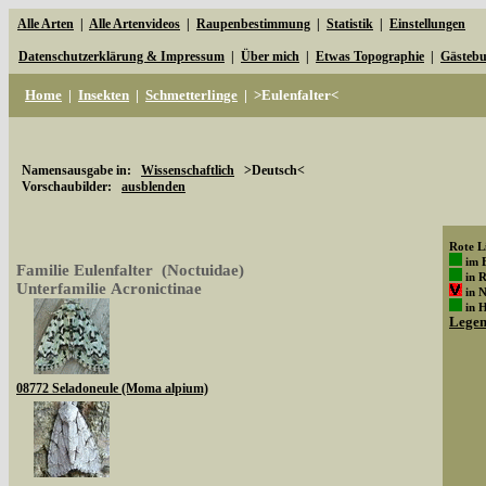
Alle Arten
|
Alle Artenvideos
|
Raupenbestimmung
|
Statistik
|
Einstellungen
Datenschutzerklärung & Impressum
|
Über mich
|
Etwas Topographie
|
Gästeb
Home
|
Insekten
|
Schmetterlinge
|
>Eulenfalter<
Namensausgabe in:
Wissenschaftlich
>Deutsch<
Vorschaubilder:
ausblenden
Rote Li
im 
Familie Eulenfalter (Noctuidae)
in 
Unterfamilie Acronictinae
in 
in 
Lege
08772 Seladoneule (Moma alpium)