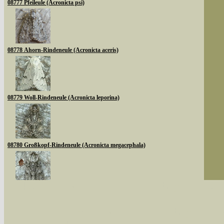
08777 Pfeileule (Acronicta psi)
08778 Ahorn-Rindeneule (Acronicta aceris)
08779 Woll-Rindeneule (Acronicta leporina)
08780 Großkopf-Rindeneule (Acronicta megacephala)
Sie können nach mehreren Suchbegriffen oder
08783 Goldhaar-Rindeneule (Acronicta auricoma)
Bei der Suche wird nach dem Suchbegriff in al