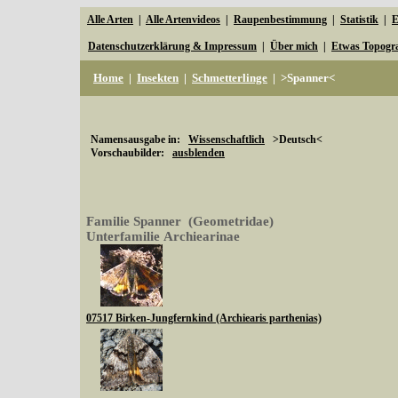
Alle Arten
|
Alle Artenvideos
|
Raupenbestimmung
|
Statistik
|
E
Datenschutzerklärung & Impressum
|
Über mich
|
Etwas Topogr
Home
|
Insekten
|
Schmetterlinge
|
>Spanner<
Namensausgabe in:
Wissenschaftlich
>Deutsch<
Vorschaubilder:
ausblenden
Familie Spanner (Geometridae)
Unterfamilie Archiearinae
07517 Birken-Jungfernkind (Archiearis parthenias)