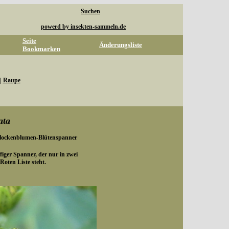
Suchen
powerd by insekten-sammeln.de
Seite
Änderungsliste
Bookmarken
|
Raupe
ata
Flockenblumen-Blütenspanner
iger Spanner, der nur in zwei
oten Liste steht.