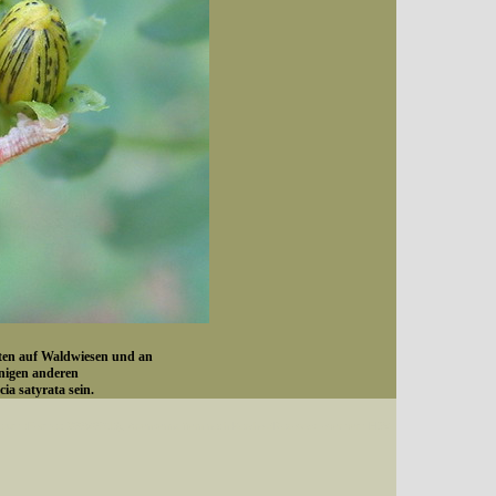
sten auf Waldwiesen und an
nigen anderen
ia satyrata sein.
Datum (Format: 2008/07/16), Artenkennziffern nach Karsholt/Razowski oder dem EDV-