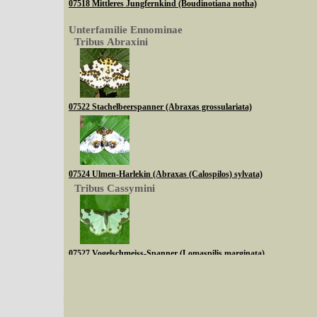
07518 Mittleres Jungfernkind (Boudinotiana notha)
Unterfamilie Ennominae
Tribus Abraxini
07522 Stachelbeerspanner (Abraxas grossulariata)
07524 Ulmen-Harlekin (Abraxas (Calospilos) sylvata)
Tribus Cassymini
07527 Vogelschmeiss-Spanner (Lomaspilis marginata)
Sie können nach mehreren Suchbegriffen oder Arten gleichzeitig suchen (Familien od
Tribus Abraxini
Bei der Suche wird nach dem Suchbegriff in allen Datenbankfeldern gesucht. So läß
Code bei Käfern suchen.
Mit diesen Knöpfen kann die Anzahl der Arten eingeschrän
alle in der Datenbank befindlichen Arten angezeigt. Sie haben folgende Möglichkeiten:
Im linken Bereich:
Keine Eingrenzung, alle Arten anzeigen
- Standard, zeigt alle Arten der Datenban
Arten die im Bundesgebiet vorkommen
- zeigt nur die Arten an, die auf dem Bu