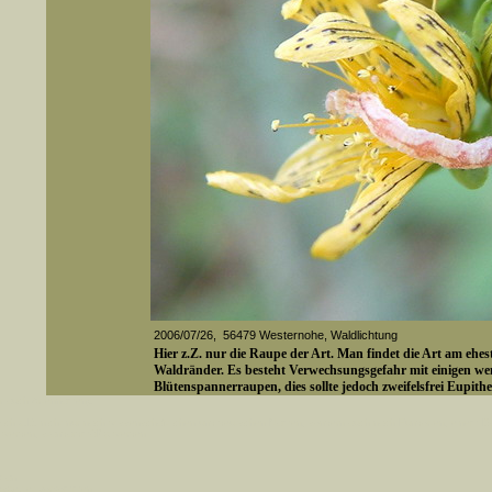
2006/07/26, 56479 Westernohe, Waldlichtung
Hier z.Z. nur die Raupe der Art. Man findet die Art am ehe
Waldränder. Es besteht Verwechsungsgefahr mit einigen we
Blütenspannerraupen, dies sollte jedoch zweifelsfrei Eupithec
er auch Artennamen).
t sich z.B. nicht nur nach wissenschaftlichen und deutschen Namen, sondern auch nach Fundorten, einem 
gt werden, standardmäßig werden
Media-ID: 4104
k an
ndesgebiet vorkommen