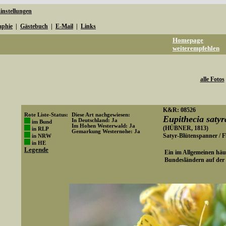
instellungen
aphie
|
Gästebuch
|
E-Mail
|
Links
Homepage
weiterempfehlen
alle Fotos
K&R: 08526
Rote Liste-Status:
Diese Art nachgewiesen:
Eupithecia satyr
In Deutschland: Ja
im Bund
Im Hohen Westerwald: Ja
(HÜBNER, 1813)
in RLP
Gemarkung Westernohe: Ja
Satyr-Blütenspanner / 
in NRW
Art-ID: 525
in HE
Legende
Ein im Allgemeinen häuf
Bundesländern auf der R
Media-ID: 2378