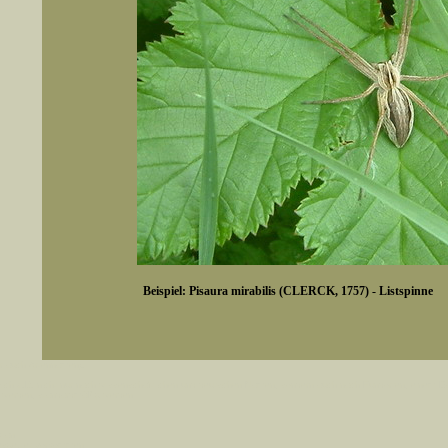
Beispiel: Pisaura mirabilis (CLERCK, 1757) - Listspinne
er auch Artennamen).
t sich z.B. nicht nur nach wissenschaftlichen und deutschen Namen, sondern auch nach Fundorten, einem 
gt werden, standardmäßig werden
k an
ndesgebiet vorkommen