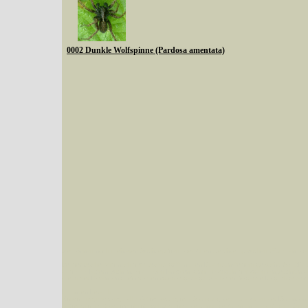
0002 Dunkle Wolfspinne (Pardosa amentata)
Sie können nach mehreren Suchbegriffen oder Arten gleichzeitig suchen (Familien od
Bei der Suche wird nach dem Suchbegriff in allen Datenbankfeldern gesucht. So läß
Code bei Käfern suchen.
Mit diesen Knöpfen kann die Anzahl der Arten eingeschrän
alle in der Datenbank befindlichen Arten angezeigt. Sie haben folgende Möglichkeiten:
Im linken Bereich:
Keine Eingrenzung, alle Arten anzeigen
- Standard, zeigt alle Arten der Datenban
Arten die im Bundesgebiet vorkommen
- zeigt nur die Arten an, die auf dem Bu