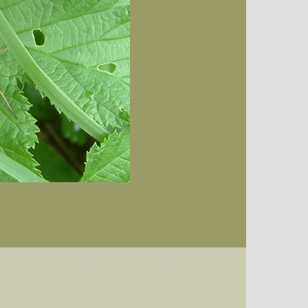
Datum (Format: 2008/07/16), Artenkennziffern nach Karsholt/Razowski oder dem EDV-