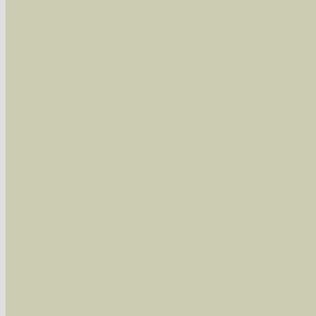
wissenschaftlichen und deutschen Namen, so
Artenkennziffern nach Karsholt/Razowski od
der Arten eingeschrängt werden, standardmä
alle in der Datenbank befindlichen Arten ange
Im linken Bereich:
Keine Eingrenzung, alle Arten anzeigen
- S
Arten die im Bundesgebiet vorkommen
- z
Arten die im Westerwald vorkommen
- beg
Arten die in Westernohe vorkommen
- beg
Im rechten Bereich:
Alle Arten der Sammlung
- keine Einschrän
nur die mit Rote Liste-Status
- es werden nur
Die linken und rechten Optionen können auch
Fatal error
: Uncaught ArgumentCountError: T