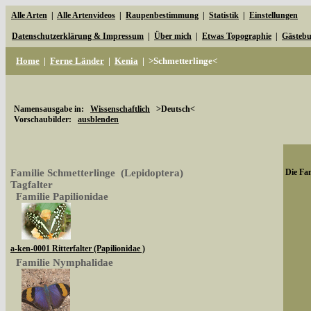
Alle Arten
|
Alle Artenvideos
|
Raupenbestimmung
|
Statistik
|
Einstellungen
Datenschutzerklärung & Impressum
|
Über mich
|
Etwas Topographie
|
Gästeb
Home
|
Ferne Länder
|
Kenia
|
>Schmetterlinge<
Namensausgabe in:
Wissenschaftlich
>Deutsch<
Vorschaubilder:
ausblenden
Familie Schmetterlinge (Lepidoptera)
Die Fam
Tagfalter
Familie Papilionidae
a-ken-0001 Ritterfalter (Papilionidae )
Familie Nymphalidae