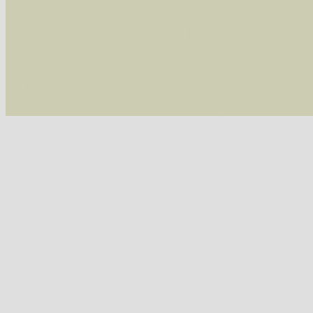
/var/www/vhosts/schmetterlinge-westerwald.de/
/var/www/vhosts/schmetterlinge-westerwald.de
/var/www/vhosts/schmetterlinge-westerwald.de
/var/www/vhosts/schmetterlinge-westerwald.de
include('/var/www/vhosts...') #2 {main} thrown
westerwald.de/httpdocs/vorlage/function.i