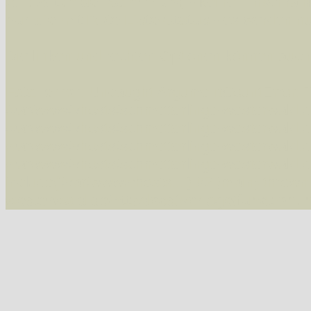
Alle Arten der Sammlung
- keine Einschrän
nur die mit Rote Liste-Status
- es werden nur
Die linken und rechten Optionen können auch
Fatal error
: Uncaught ArgumentCountError: T
/var/www/vhosts/schmetterlinge-westerwald.de/
/var/www/vhosts/schmetterlinge-westerwald.de
/var/www/vhosts/schmetterlinge-westerwald.de
/var/www/vhosts/schmetterlinge-westerwald.de
include('/var/www/vhosts...') #2 {main} thrown
westerwald.de/httpdocs/vorlage/function.i