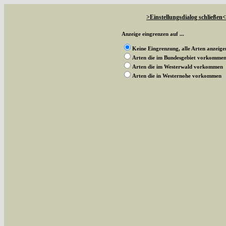
>Einstellungsdialog schließen<
Anzeige eingrenzen auf ...
Keine Eingrenzung, alle Arten anzeige
Arten die im Bundesgebiet vorkomme
Arten die im Westerwald vorkommen
Arten die in Westernohe vorkommen
Mit diesen Knöpfen kann die Anzahl der Art
alle in der Datenbank befindlichen Arten ange
Im linken Bereich:
Keine Eingrenzung, alle Arten anzeigen
- S
Arten die im Bundesgebiet vorkommen
- z
Arten die im Westerwald vorkommen
- beg
Arten die in Westernohe vorkommen
- beg
Im rechten Bereich: