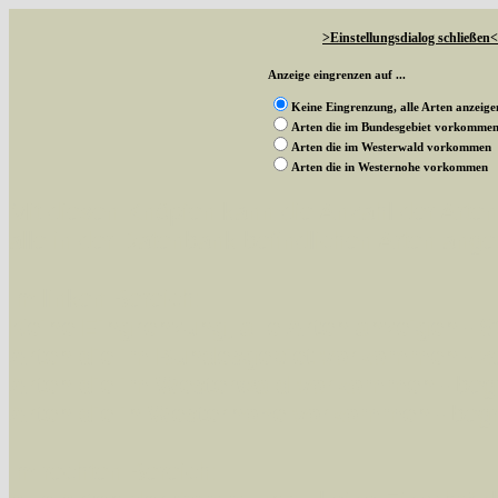
>Einstellungsdialog schließen<
Anzeige eingrenzen auf ...
Keine Eingrenzung, alle Arten anzeige
Arten die im Bundesgebiet vorkomme
Arten die im Westerwald vorkommen
Arten die in Westernohe vorkommen
Mit diesen Knöpfen kann die Anzahl der Art
alle in der Datenbank befindlichen Arten ange
Im linken Bereich:
Keine Eingrenzung, alle Arten anzeigen
- S
Arten die im Bundesgebiet vorkommen
- z
Arten die im Westerwald vorkommen
- beg
Arten die in Westernohe vorkommen
- beg
Im rechten Bereich: