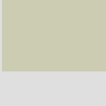
Alle Arten der Sammlung
- keine Einschrän
nur die mit Rote Liste-Status
- es werden nur
Die linken und rechten Optionen können auch
Fatal error
: Uncaught ArgumentCountError: T
/var/www/vhosts/schmetterlinge-westerwald.de/
/var/www/vhosts/schmetterlinge-westerwald.de
/var/www/vhosts/schmetterlinge-westerwald.de
/var/www/vhosts/schmetterlinge-westerwald.de
include('/var/www/vhosts...') #2 {main} thrown
westerwald.de/httpdocs/vorlage/function.i