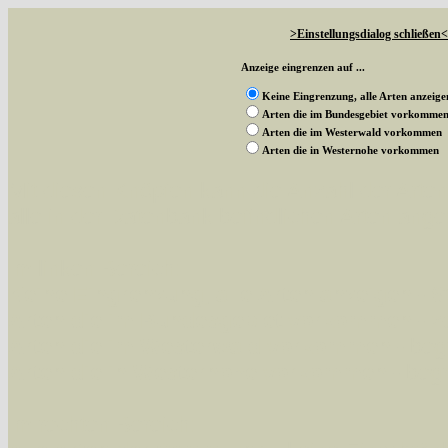
>Einstellungsdialog schließen<
Anzeige eingrenzen auf ...
Keine Eingrenzung, alle Arten anzeige
Arten die im Bundesgebiet vorkomme
Arten die im Westerwald vorkommen
Arten die in Westernohe vorkommen
Mit diesen Knöpfen kann die Anzahl der Art
alle in der Datenbank befindlichen Arten ange
Im linken Bereich:
Keine Eingrenzung, alle Arten anzeigen
- S
Arten die im Bundesgebiet vorkommen
- z
Arten die im Westerwald vorkommen
- beg
Arten die in Westernohe vorkommen
- beg
Im rechten Bereich: