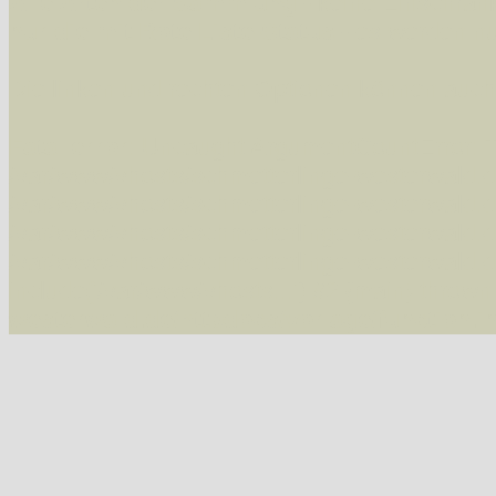
Alle Arten der Sammlung
- keine Einschrän
nur die mit Rote Liste-Status
- es werden nur
Die linken und rechten Optionen können auch
Fatal error
: Uncaught ArgumentCountError: T
/var/www/vhosts/schmetterlinge-westerwald.de/
/var/www/vhosts/schmetterlinge-westerwald.de
/var/www/vhosts/schmetterlinge-westerwald.de
/var/www/vhosts/schmetterlinge-westerwald.de
include('/var/www/vhosts...') #2 {main} thrown
westerwald.de/httpdocs/vorlage/function.i