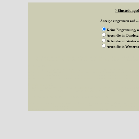
>Einstellungsd
Anzeige eingrenzen auf ...
Keine Eingrenzung, a
Arten die im Bundes
Arten die im Wester
Arten die in Weste
Mit diesen Knöpfen kann die Anzahl der Arten eingeschrängt werden, standardmäßig
alle in der Datenbank befindlichen Arten angezeigt. Sie haben folgende Möglichkeiten:
Im linken Bereich:
Keine Eingrenzung, alle Arten anzeigen
- Standard, zeigt alle Arten der Datenban
Arten die im Bundesgebiet vorkommen
- zeigt nur die Arten an, die auf dem Bu
Arten die im Westerwald vorkommen
- begrenzt die Anzeige auf Arten, die im W
Arten die in Westernohe vorkommen
- begrenzt die Anzeige auf Arten, die in We
Im rechten Bereich:
Alle Arten der Sammlung
- keine Einschränkungen, es werden alle Arten unabhängi
nur die mit Rote Liste-Status
- es werden nur Arten angezeigt, die auf der Rote Lis
Die linken und rechten Optionen können auch kombiniert werden.
Fatal error
: Uncaught ArgumentCountError: Too few arguments to function besucher_z
westerwald.de/httpdocs/vorlage/function.inc:3579 Stack trace: #0 /var/www/vhosts/sc
include('/var/www/vhosts...') #2 {main} thrown in
/var/www/vhosts/schmetterlinge-w