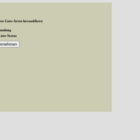
te Liste-Arten herausfiltern
ammlung
Liste-Status
and exactly 1 expected in /var/www/vhosts/schmetterlinge-
inge-westerwald.de/httpdocs/untergruppe/familie/unterfamilie/index.php(87):