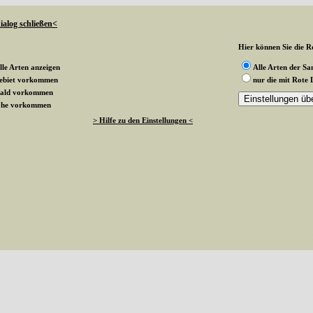
ialog schließen<
Hier können Sie die Ro
lle Arten anzeigen
Alle Arten der S
gebiet vorkommen
nur die mit Rote 
wald vorkommen
rnohe vorkommen
> Hilfe zu den Einstellungen <
 werden
k an
ndesgebiet vorkommen
esterwald vorkommen
sternohe vorkommen
g vom Status angezeigt
te stehen
aehlen(), 0 passed in /var/www/vhosts/schmetterlinge-westerwald.de/httpdocs/vorlage/foot.inc on line 8 
hmetterlinge-westerwald.de/httpdocs/vorlage/foot.inc(8): besucher_zaehlen() #1 /var/www/vhosts/schmetterl
esterwald.de/httpdocs/vorlage/function.inc
on line
3579