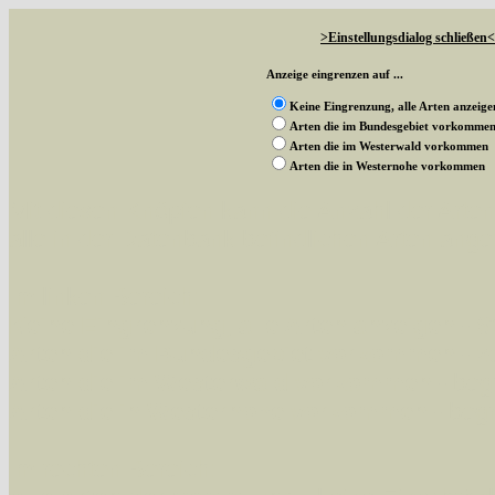
>Einstellungsdialog schließen<
Anzeige eingrenzen auf ...
Keine Eingrenzung, alle Arten anzeige
Arten die im Bundesgebiet vorkomme
Arten die im Westerwald vorkommen
Arten die in Westernohe vorkommen
Mit diesen Knöpfen kann die Anzahl der Art
alle in der Datenbank befindlichen Arten ange
Im linken Bereich:
Keine Eingrenzung, alle Arten anzeigen
- S
Arten die im Bundesgebiet vorkommen
- z
Arten die im Westerwald vorkommen
- beg
Arten die in Westernohe vorkommen
- beg
Im rechten Bereich: