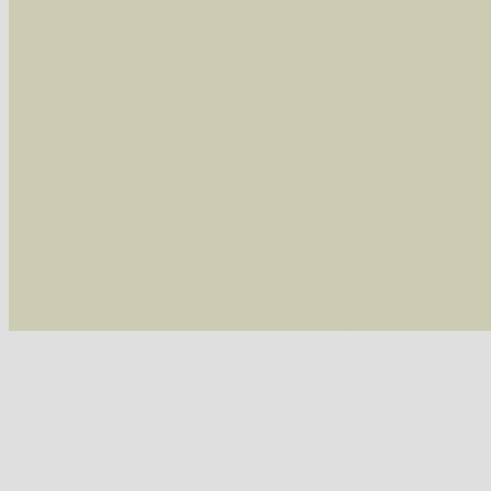
Alle Arten der Sammlung
- keine Einschrän
nur die mit Rote Liste-Status
- es werden nur
Die linken und rechten Optionen können auch
Fatal error
: Uncaught ArgumentCountError: T
/var/www/vhosts/schmetterlinge-westerwald.de/
/var/www/vhosts/schmetterlinge-westerwald.de
/var/www/vhosts/schmetterlinge-westerwald.de
/var/www/vhosts/schmetterlinge-westerwald.de
include('/var/www/vhosts...') #2 {main} thrown
westerwald.de/httpdocs/vorlage/function.i