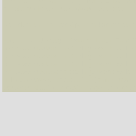
Alle Arten der Sammlung
- keine Einschrän
nur die mit Rote Liste-Status
- es werden nur
Die linken und rechten Optionen können auch
Fatal error
: Uncaught ArgumentCountError: T
/var/www/vhosts/schmetterlinge-westerwald.de/
/var/www/vhosts/schmetterlinge-westerwald.de
/var/www/vhosts/schmetterlinge-westerwald.de
/var/www/vhosts/schmetterlinge-westerwald.de
include('/var/www/vhosts...') #2 {main} thrown
westerwald.de/httpdocs/vorlage/function.i