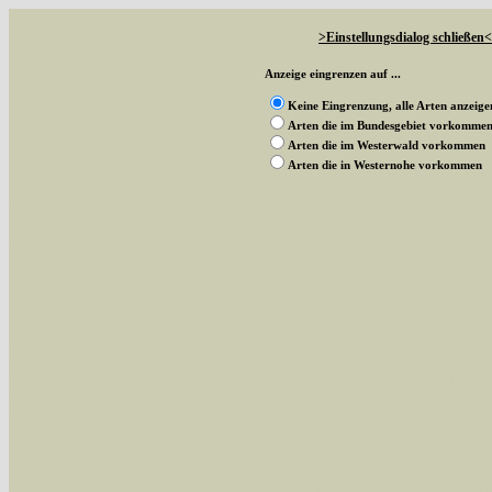
>Einstellungsdialog schließen<
Anzeige eingrenzen auf ...
Keine Eingrenzung, alle Arten anzeige
Arten die im Bundesgebiet vorkomme
Arten die im Westerwald vorkommen
Arten die in Westernohe vorkommen
Mit diesen Knöpfen kann die Anzahl der Art
alle in der Datenbank befindlichen Arten ange
Im linken Bereich:
Keine Eingrenzung, alle Arten anzeigen
- S
Arten die im Bundesgebiet vorkommen
- z
Arten die im Westerwald vorkommen
- beg
Arten die in Westernohe vorkommen
- beg
Im rechten Bereich: