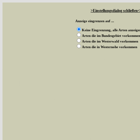
>Einstellungsdialog schließen<
Anzeige eingrenzen auf ...
Keine Eingrenzung, alle Arten anzeige
Arten die im Bundesgebiet vorkomme
Arten die im Westerwald vorkommen
Arten die in Westernohe vorkommen
Mit diesen Knöpfen kann die Anzahl der Art
alle in der Datenbank befindlichen Arten ange
Im linken Bereich:
Keine Eingrenzung, alle Arten anzeigen
- S
Arten die im Bundesgebiet vorkommen
- z
Arten die im Westerwald vorkommen
- beg
Arten die in Westernohe vorkommen
- beg
Im rechten Bereich: