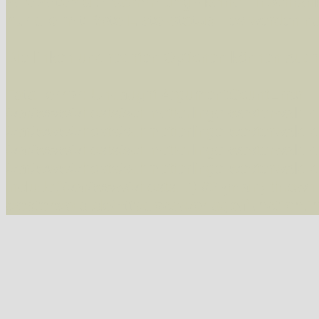
Alle Arten der Sammlung
- keine Einschrän
nur die mit Rote Liste-Status
- es werden nur
Die linken und rechten Optionen können auch
Fatal error
: Uncaught ArgumentCountError: T
/var/www/vhosts/schmetterlinge-westerwald.de/
/var/www/vhosts/schmetterlinge-westerwald.de
/var/www/vhosts/schmetterlinge-westerwald.de
/var/www/vhosts/schmetterlinge-westerwald.de
include('/var/www/vhosts...') #2 {main} thrown
westerwald.de/httpdocs/vorlage/function.i