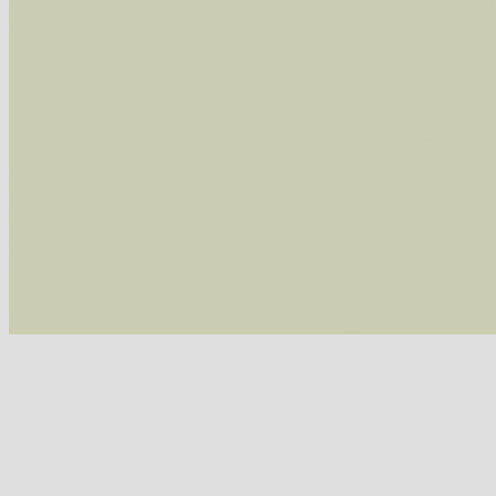
Alle Arten der Sammlung
- keine Einschrän
nur die mit Rote Liste-Status
- es werden nur
Die linken und rechten Optionen können auch
Fatal error
: Uncaught ArgumentCountError: T
/var/www/vhosts/schmetterlinge-westerwald.de/
/var/www/vhosts/schmetterlinge-westerwald.de
/var/www/vhosts/schmetterlinge-westerwald.de
/var/www/vhosts/schmetterlinge-westerwald.de
include('/var/www/vhosts...') #2 {main} thrown
westerwald.de/httpdocs/vorlage/function.i