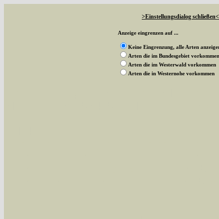
>Einstellungsdialog schließen<
Anzeige eingrenzen auf ...
Keine Eingrenzung, alle Arten anzeige
Arten die im Bundesgebiet vorkomme
Arten die im Westerwald vorkommen
Arten die in Westernohe vorkommen
Mit diesen Knöpfen kann die Anzahl der Art
alle in der Datenbank befindlichen Arten ange
Im linken Bereich:
Keine Eingrenzung, alle Arten anzeigen
- S
Arten die im Bundesgebiet vorkommen
- z
Arten die im Westerwald vorkommen
- beg
Arten die in Westernohe vorkommen
- beg
Im rechten Bereich: