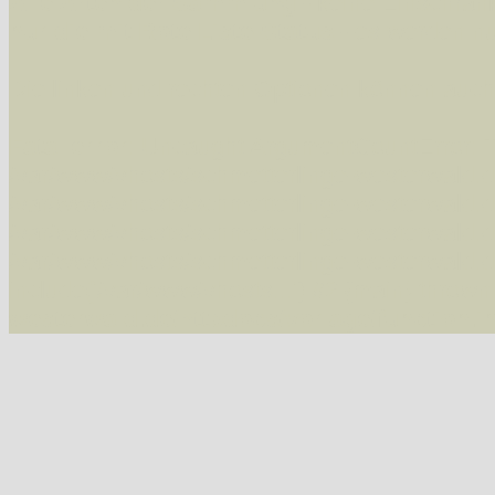
Alle Arten der Sammlung
- keine Einschrän
nur die mit Rote Liste-Status
- es werden nur
Die linken und rechten Optionen können auch
Fatal error
: Uncaught ArgumentCountError: T
/var/www/vhosts/schmetterlinge-westerwald.de/
/var/www/vhosts/schmetterlinge-westerwald.de
/var/www/vhosts/schmetterlinge-westerwald.de
/var/www/vhosts/schmetterlinge-westerwald.de
include('/var/www/vhosts...') #2 {main} thrown
westerwald.de/httpdocs/vorlage/function.i