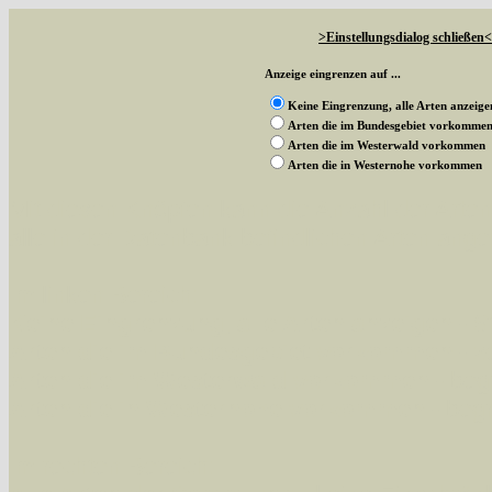
>Einstellungsdialog schließen<
Anzeige eingrenzen auf ...
Keine Eingrenzung, alle Arten anzeige
Arten die im Bundesgebiet vorkomme
Arten die im Westerwald vorkommen
Arten die in Westernohe vorkommen
Mit diesen Knöpfen kann die Anzahl der Art
alle in der Datenbank befindlichen Arten ange
Im linken Bereich:
Keine Eingrenzung, alle Arten anzeigen
- S
Arten die im Bundesgebiet vorkommen
- z
Arten die im Westerwald vorkommen
- beg
Arten die in Westernohe vorkommen
- beg
Im rechten Bereich: